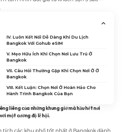
.
IV. Luôn Kết Nối Dễ Dàng Khi Du Lịch
Bangkok Với Gohub eSIM
V. Mẹo Hữu Ích Khi Chọn Nơi Lưu Trú Ở
Bangkok
VII. Câu Hỏi Thường Gặp Khi Chọn Nơi Ở Ở
Bangkok
VIII. Kết Luận: Chọn Nơi Ở Hoàn Hảo Cho
Hành Trình Bangkok Của Bạn
iêng liêng của những khung giờ mà hầu hết nơi
với một cường độ lễ hội.
 tích các khu phố tốt nhất ở Bangkok dành