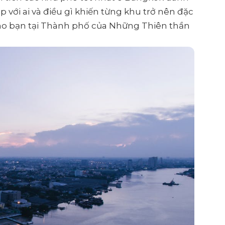
ới ai và điều gì khiến từng khu trở nên đặc
cho bạn tại Thành phố của Những Thiên thần