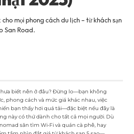
k cho mọi phong cách du lịch – từ khách sạn
ao San Road.
chưa biết nên ở đâu? Đừng lo—bạn không
vực, phong cách và mức giá khác nhau, việc
hiến bạn thấy hơi quá tải—đặc biệt nếu đây là
ng này có thứ dành cho tất cả mọi người. Dù
l nomad săn tìm Wi-Fi và quán cà phê, hay
ếm tầm nhìn đắt giá từ khách sạn 5 sao—