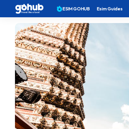
ESIM GOHUB
Esim Guides