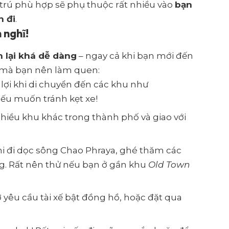
u trú phù hợp sẽ phụ thuộc rất nhiều vào
bạn
n đi
.
 nghĩ!
n lại khá dễ dàng
– ngay cả khi bạn mới đến
h mà bạn nên làm quen:
 lợi khi di chuyển đến các khu như
 nếu muốn tránh kẹt xe!
hiều khu khác trong thành phố và giao với
khi đi dọc sông Chao Phraya, ghé thăm các
g. Rất nên thử nếu bạn ở gần khu
Old Town
 yêu cầu tài xế bật đồng hồ, hoặc đặt qua