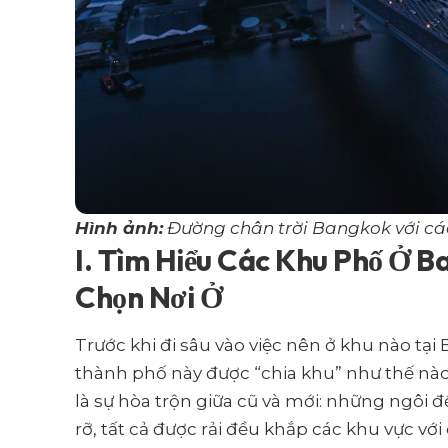
Hình ảnh:
Đường chân trời Bangkok với các
I. Tìm Hiểu Các Khu Phố Ở 
Chọn Nơi Ở
Trước khi đi sâu vào việc nên ở khu nào tạ
thành phố này được “chia khu” như thế nào
là sự hòa trộn giữa cũ và mới: những ngôi
rỡ, tất cả được rải đều khắp các khu vực vớ