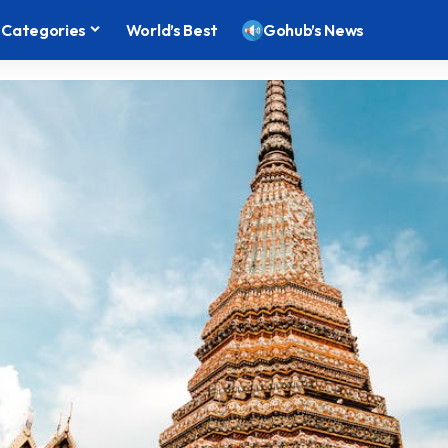
Categories
World’s Best
Gohub’s News