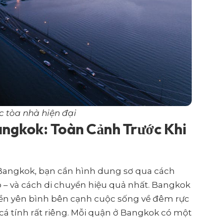
 tòa nhà hiện đại
Bangkok: Toàn Cảnh Trước Khi
i Bangkok, bạn cần hình dung sơ qua cách
 – và cách di chuyển hiệu quả nhất. Bangkok
 đền yên bình bên cạnh cuộc sống về đêm rực
i cá tính rất riêng. Mỗi quận ở Bangkok có một