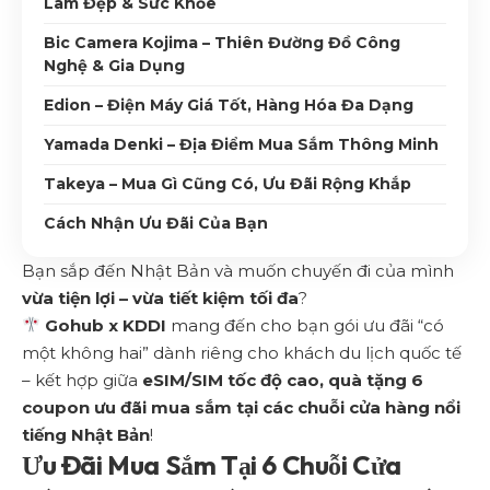
Làm Đẹp & Sức Khỏe
Bic Camera Kojima – Thiên Đường Đồ Công
Nghệ & Gia Dụng
Edion – Điện Máy Giá Tốt, Hàng Hóa Đa Dạng
Yamada Denki – Địa Điểm Mua Sắm Thông Minh
Takeya – Mua Gì Cũng Có, Ưu Đãi Rộng Khắp
Cách Nhận Ưu Đãi Của Bạn
Bạn sắp đến Nhật Bản và muốn chuyến đi của mình
vừa tiện lợi – vừa tiết kiệm tối đa
?
Gohub x KDDI
mang đến cho bạn gói ưu đãi “có
một không hai” dành riêng cho khách du lịch quốc tế
– kết hợp giữa
eSIM
/SIM
tốc độ cao, quà tặng
6
coupon
ưu đãi
mua sắm tại các chuỗi cửa hàng nổi
tiếng Nhật Bản
!
Ưu Đãi Mua Sắm Tại 6 Chuỗi Cửa