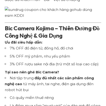
Bic Camera Kojima – Thiên Đường Đồ
Công Nghệ & Gia Dụng
Ưu đãi siêu hấp dẫn:
7% OFF đồ điện tử, đồng hồ, đồ chơi
5% OFF mỹ phẩm, nhu yếu phẩm
3% OFF rượu sake nội địa (trừ một số loại cao cấp)
Tại sao nên ghé Bic Camera?
Nơi tập trung
đầy đủ nhất các sản phẩm công
nghệ cao
từ máy ảnh, tai nghe, điện gia dụng đến
robot hút bụi
Có quầy miễn thuế riêng
Là điểm mua sắm “must-visit” của dân mê đồ công