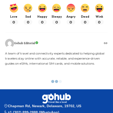
Love
Sad
Happy
Sleepy
Angry
Dead
Wink
0
0
0
0
0
0
0
Gohub Editorial
A team of travel and connectivity experts dedicated to helping global
travelers stay online with accurate, reliable, and experience-driven
guides on eSIMs, international SIM cards, and mobile solutions.