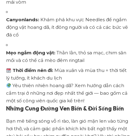
mái vòm
Canyonlands:
Khám phá khu vực Needles để ngắm
động vật hoang dã, ít đông người và có cả các bức vẽ
đá cổ
Mẹo ngắm động vật:
Thằn lằn, thỏ sa mạc, chim săn
mồi và có thể cả mèo đêm ringtail
Thời điểm nên đi:
Mùa xuân và mùa thu = thời tiết
lý tưởng, ít khách du lịch
Yêu thiên nhiên hoang dã?
Xem hướng dẫn cách
cắm trại ở những nơi đẹp nhất thế giới
— bao gồm cả
một số công viên quốc gia kể trên!
Những Cung Đường Ven Biển & Đời Sống Biển
Bạn mê tiếng sóng vỗ rì rào, làn gió mặn len vào từng
hơi thở, và cảm giác phấn khích khi bất ngờ thấy một