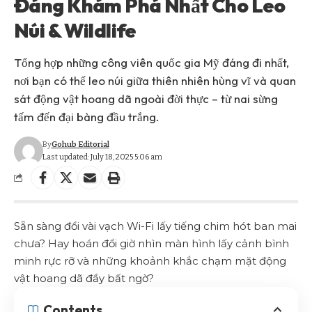
Đáng Khám Phá Nhất Cho Leo
Núi & Wildlife
Tổng hợp những công viên quốc gia Mỹ đáng đi nhất,
nơi bạn có thể leo núi giữa thiên nhiên hùng vĩ và quan
sát động vật hoang dã ngoài đời thực – từ nai sừng
tấm đến đại bàng đầu trắng.
By
Gohub Editorial
Last updated: July 18, 2025 5:06 am
Sẵn sàng đổi vài vạch Wi-Fi lấy tiếng chim hót ban mai
chưa? Hay hoán đổi giờ nhìn màn hình lấy cảnh bình
minh rực rỡ và những khoảnh khắc chạm mặt động
vật hoang dã đầy bất ngờ?
Contents