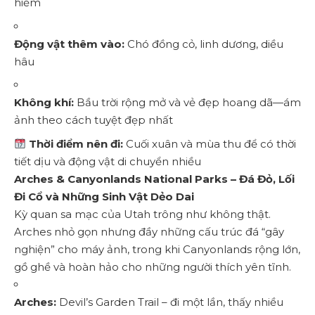
hiểm
Động vật thêm vào:
Chó đồng cỏ, linh dương, diều
hâu
Không khí:
Bầu trời rộng mở và vẻ đẹp hoang dã—ám
ảnh theo cách tuyệt đẹp nhất
Thời điểm nên đi:
Cuối xuân và mùa thu để có thời
tiết dịu và động vật di chuyển nhiều
Arches & Canyonlands National Parks – Đá Đỏ, Lối
Đi Cổ và Những Sinh Vật Dẻo Dai
Kỳ quan sa mạc của Utah trông như không thật.
Arches nhỏ gọn nhưng đầy những cấu trúc đá “gây
nghiện” cho máy ảnh, trong khi Canyonlands rộng lớn,
gồ ghề và hoàn hảo cho những người thích yên tĩnh.
Arches:
Devil’s Garden Trail – đi một lần, thấy nhiều