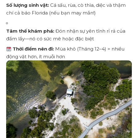
Số lượng sinh vật:
Cá sấu, rùa, cò thìa, diệc và thậm
chí cả báo Florida (nếu bạn may mắn!)
Tâm thế khám phá:
Đón nhận sự yên tĩnh rỉ rả của
đầm lầy—nó có sức mê hoặc đặc biệt
Thời điểm nên đi:
Mùa khô (Tháng 12–4) = nhiều
động vật hơn, ít muỗi hơn