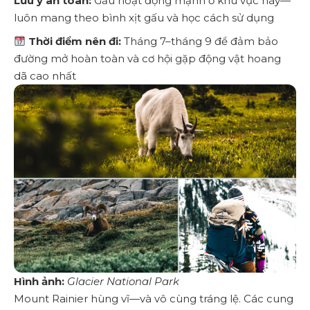
Lưu ý an toàn:
Gấu hoạt động mạnh ở khu vực này—
luôn mang theo bình xịt gấu và học cách sử dụng
Thời điểm nên đi:
Tháng 7–tháng 9 để đảm bảo
đường mở hoàn toàn và cơ hội gặp động vật hoang
dã cao nhất
Hình ảnh:
Glacier National Park
Mount Rainier National Park – Những Góc Nhìn Núi Lửa 
Mount Rainier hùng vĩ—và vô cùng tráng lệ. Các cung