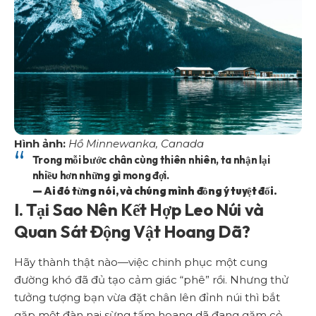
Hình ảnh:
Hồ Minnewanka, Canada
Trong mỗi bước chân cùng thiên nhiên, ta nhận lại
nhiều hơn những gì mong đợi.
— Ai đó từng nói, và chúng mình đồng ý tuyệt đối.
I. Tại Sao Nên Kết Hợp Leo Núi và
Quan Sát Động Vật Hoang Dã?
Hãy thành thật nào—việc chinh phục một cung
đường khó đã đủ tạo cảm giác “phê” rồi. Nhưng thử
tưởng tượng bạn vừa đặt chân lên đỉnh núi thì bắt
gặp một đàn nai sừng tấm hoang dã đang gặm cỏ