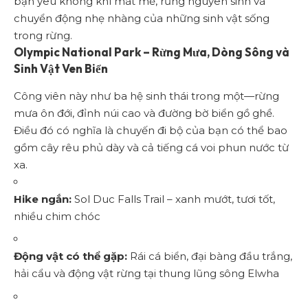
bạn yêu không khí mát mẻ, rừng nguyên sinh và
chuyển động nhẹ nhàng của những sinh vật sống
trong rừng.
Olympic National Park – Rừng Mưa, Dòng Sông và
Sinh Vật Ven Biển
Công viên này như ba hệ sinh thái trong một—rừng
mưa ôn đới, đỉnh núi cao và đường bờ biển gồ ghề.
Điều đó có nghĩa là chuyến đi bộ của bạn có thể bao
gồm cây rêu phủ dày và cả tiếng cá voi phun nước từ
xa.
Hike ngắn:
Sol Duc Falls Trail – xanh mướt, tươi tốt,
nhiều chim chóc
Động vật có thể gặp:
Rái cá biển, đại bàng đầu trắng,
hải cẩu và động vật rừng tại thung lũng sông Elwha