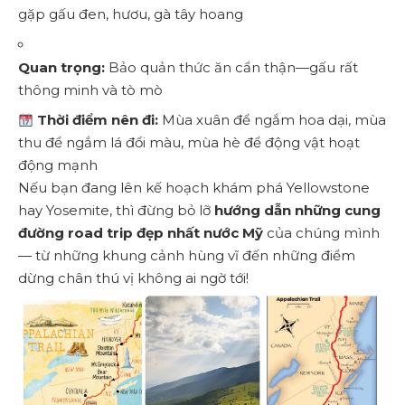
gặp gấu đen, hươu, gà tây hoang
Quan trọng:
Bảo quản thức ăn cẩn thận—gấu rất
thông minh và tò mò
Thời điểm nên đi:
Mùa xuân để ngắm hoa dại, mùa
thu để ngắm lá đổi màu, mùa hè để động vật hoạt
động mạnh
Nếu bạn đang lên kế hoạch khám phá Yellowstone
hay Yosemite, thì đừng bỏ lỡ
hướng dẫn những cung
đường road trip đẹp nhất nước Mỹ
của chúng mình
— từ những khung cảnh hùng vĩ đến những điểm
dừng chân thú vị không ai ngờ tới!