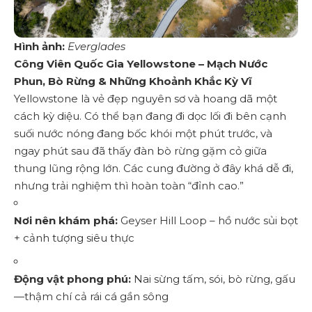
Hình ảnh:
Everglades
Công Viên Quốc Gia Yellowstone – Mạch Nước
Phun, Bò Rừng & Những Khoảnh Khắc Kỳ Vĩ
Yellowstone là vẻ đẹp nguyên sơ và hoang dã một
cách kỳ diệu. Có thể bạn đang đi dọc lối đi bên cạnh
suối nước nóng đang bốc khói một phút trước, và
ngay phút sau đã thấy đàn bò rừng gặm cỏ giữa
thung lũng rộng lớn. Các cung đường ở đây khá dễ đi,
nhưng trải nghiệm thì hoàn toàn “đỉnh cao.”
Nơi nên khám phá:
Geyser Hill Loop – hồ nước sủi bọt
+ cảnh tượng siêu thực
Động vật phong phú:
Nai sừng tấm, sói, bò rừng, gấu
—thậm chí cả rái cá gần sông