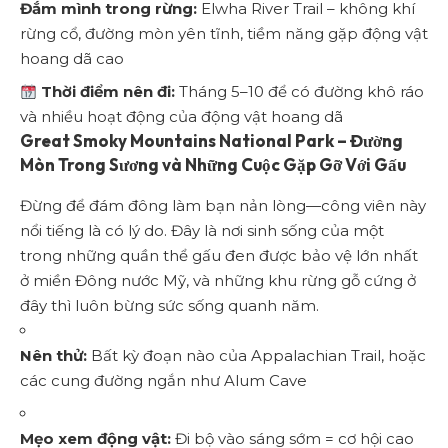
Đắm mình trong rừng:
Elwha River Trail – không khí
rừng cổ, đường mòn yên tĩnh, tiềm năng gặp động vật
hoang dã cao
Thời điểm nên đi:
Tháng 5–10 để có đường khô ráo
và nhiều hoạt động của động vật hoang dã
Great Smoky Mountains National Park – Đường
Mòn Trong Sương và Những Cuộc Gặp Gỡ Với Gấu
Đừng để đám đông làm bạn nản lòng—công viên này
nổi tiếng là có lý do. Đây là nơi sinh sống của một
trong những quần thể gấu đen được bảo vệ lớn nhất
ở miền Đông nước Mỹ, và những khu rừng gỗ cứng ở
đây thì luôn bừng sức sống quanh năm.
Nên thử:
Bất kỳ đoạn nào của Appalachian Trail, hoặc
các cung đường ngắn như Alum Cave
Mẹo xem động vật:
Đi bộ vào sáng sớm = cơ hội cao