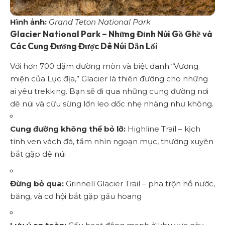
Hình ảnh:
Grand Teton National Park
Glacier National Park – Những Đỉnh Núi Gồ Ghề và
Các Cung Đường Được Dê Núi Dẫn Lối
Với hơn 700 dặm đường mòn và biệt danh “Vương
miện của Lục địa,” Glacier là thiên đường cho những
ai yêu trekking. Bạn sẽ đi qua những cung đường nơi
dê núi và cừu sừng lớn leo dốc nhẹ nhàng như không.
Cung đường không thể bỏ lỡ:
Highline Trail – kịch
tính ven vách đá, tầm nhìn ngoạn mục, thường xuyên
bắt gặp dê núi
Đừng bỏ qua:
Grinnell Glacier Trail – pha trộn hồ nước,
băng, và cơ hội bắt gặp gấu hoang