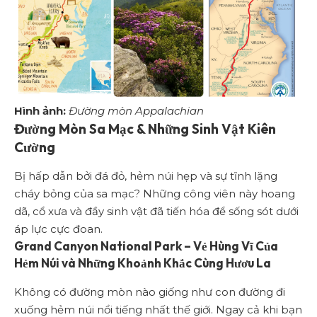
Hình ảnh:
Đường mòn Appalachian
Đường Mòn Sa Mạc & Những Sinh Vật Kiên
Cường
Bị hấp dẫn bởi đá đỏ, hẻm núi hẹp và sự tĩnh lặng
cháy bỏng của sa mạc? Những công viên này hoang
dã, cổ xưa và đầy sinh vật đã tiến hóa để sống sót dưới
áp lực cực đoan.
Grand Canyon National Park – Vẻ Hùng Vĩ Của
Hẻm Núi và Những Khoảnh Khắc Cùng Hươu La
Không có đường mòn nào giống như con đường đi
xuống hẻm núi nổi tiếng nhất thế giới. Ngay cả khi bạn