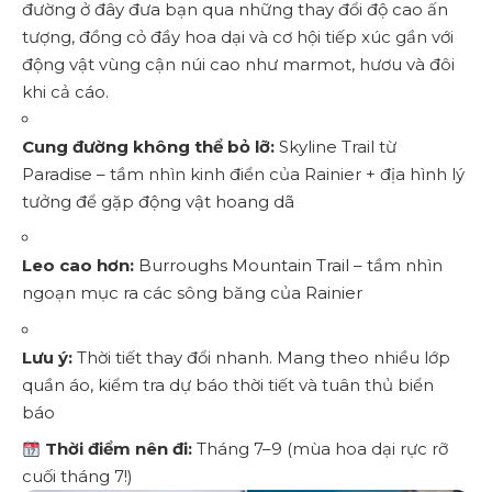
đường ở đây đưa bạn qua những thay đổi độ cao ấn
tượng, đồng cỏ đầy hoa dại và cơ hội tiếp xúc gần với
động vật vùng cận núi cao như marmot, hươu và đôi
khi cả cáo.
Cung đường không thể bỏ lỡ:
Skyline Trail từ
Paradise – tầm nhìn kinh điển của Rainier + địa hình lý
tưởng để gặp động vật hoang dã
Leo cao hơn:
Burroughs Mountain Trail – tầm nhìn
ngoạn mục ra các sông băng của Rainier
Lưu ý:
Thời tiết thay đổi nhanh. Mang theo nhiều lớp
quần áo, kiểm tra dự báo thời tiết và tuân thủ biển
báo
Thời điểm nên đi:
Tháng 7–9 (mùa hoa dại rực rỡ
cuối tháng 7!)