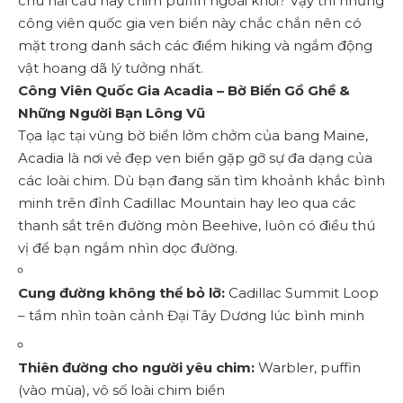
chú hải cẩu hay chim puffin ngoài khơi? Vậy thì những
công viên quốc gia ven biển này chắc chắn nên có
mặt trong danh sách các điểm hiking và ngắm động
vật hoang dã lý tưởng nhất.
Công Viên Quốc Gia Acadia – Bờ Biển Gồ Ghề &
Những Người Bạn Lông Vũ
Tọa lạc tại vùng bờ biển lởm chởm của bang Maine,
Acadia là nơi vẻ đẹp ven biển gặp gỡ sự đa dạng của
các loài chim. Dù bạn đang săn tìm khoảnh khắc bình
minh trên đỉnh Cadillac Mountain hay leo qua các
thanh sắt trên đường mòn Beehive, luôn có điều thú
vị để bạn ngắm nhìn dọc đường.
Cung đường không thể bỏ lỡ:
Cadillac Summit Loop
– tầm nhìn toàn cảnh Đại Tây Dương lúc bình minh
Thiên đường cho người yêu chim:
Warbler, puffin
(vào mùa), vô số loài chim biển