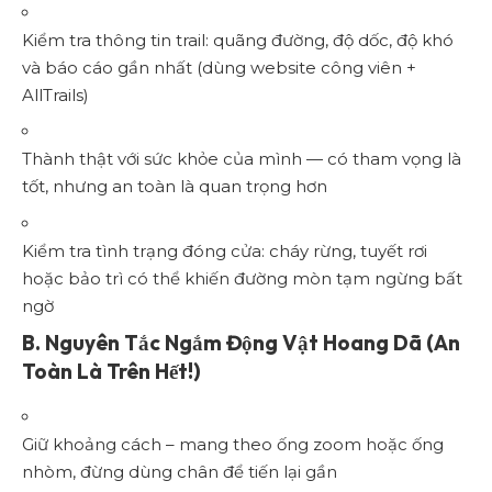
Kiểm tra thông tin trail: quãng đường, độ dốc, độ khó
và báo cáo gần nhất (dùng website công viên +
AllTrails)
Thành thật với sức khỏe của mình — có tham vọng là
tốt, nhưng an toàn là quan trọng hơn
Kiểm tra tình trạng đóng cửa: cháy rừng, tuyết rơi
hoặc bảo trì có thể khiến đường mòn tạm ngừng bất
ngờ
B. Nguyên Tắc Ngắm Động Vật Hoang Dã (An
Toàn Là Trên Hết!)
Giữ khoảng cách – mang theo ống zoom hoặc ống
nhòm, đừng dùng chân để tiến lại gần