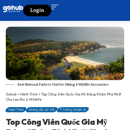
Login
Best National Parks to Visit for Hiking & Wildlife Encounters
Gohub
>
Hành Trình
>
Top Công Viên Quốc Gia Mỹ Đáng Khám Phá Nhất
Cho Leo Núi & Wildlife
Hành Trình
Hướng dẫn du lịch
Ý tưởng chuyến đi
Top Công Viên Quốc Gia Mỹ