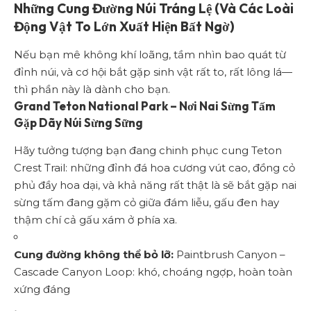
Những Cung Đường Núi Tráng Lệ (Và Các Loài
Động Vật To Lớn Xuất Hiện Bất Ngờ)
Nếu bạn mê không khí loãng, tầm nhìn bao quát từ
đỉnh núi, và cơ hội bắt gặp sinh vật rất to, rất lông lá—
thì phần này là dành cho bạn.
Grand Teton National Park – Nơi Nai Sừng Tấm
Gặp Dãy Núi Sừng Sững
Hãy tưởng tượng bạn đang chinh phục cung Teton
Crest Trail: những đỉnh đá hoa cương vút cao, đồng cỏ
phủ đầy hoa dại, và khả năng rất thật là sẽ bắt gặp nai
sừng tấm đang gặm cỏ giữa đám liễu, gấu đen hay
thậm chí cả gấu xám ở phía xa.
Cung đường không thể bỏ lỡ:
Paintbrush Canyon –
Cascade Canyon Loop: khó, choáng ngợp, hoàn toàn
xứng đáng