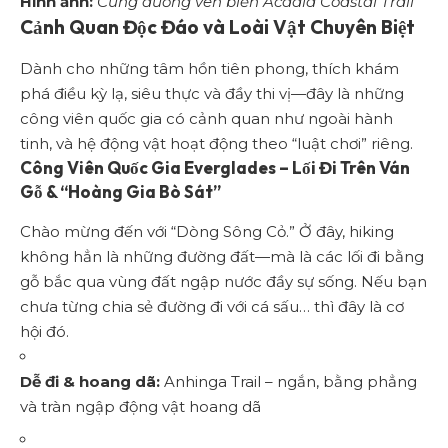
Hình ảnh:
Cung đường ven biển Acadia Coastal Trail
Cảnh Quan Độc Đáo và Loài Vật Chuyên Biệt
Dành cho những tâm hồn tiên phong, thích khám
phá điều kỳ lạ, siêu thực và đầy thi vị—đây là những
công viên quốc gia có cảnh quan như ngoài hành
tinh, và hệ động vật hoạt động theo “luật chơi” riêng.
Công Viên Quốc Gia Everglades – Lối Đi Trên Ván
Gỗ & “Hoàng Gia Bò Sát”
Chào mừng đến với “Dòng Sông Cỏ.” Ở đây, hiking
không hẳn là những đường đất—mà là các lối đi bằng
gỗ bắc qua vùng đất ngập nước đầy sự sống. Nếu bạn
chưa từng chia sẻ đường đi với cá sấu… thì đây là cơ
hội đó.
Dễ đi & hoang dã:
Anhinga Trail – ngắn, bằng phẳng
và tràn ngập động vật hoang dã