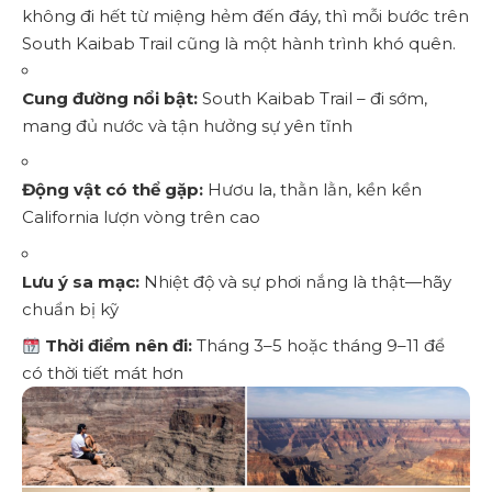
không đi hết từ miệng hẻm đến đáy, thì mỗi bước trên
South Kaibab Trail cũng là một hành trình khó quên.
Cung đường nổi bật:
South Kaibab Trail – đi sớm,
mang đủ nước và tận hưởng sự yên tĩnh
Động vật có thể gặp:
Hươu la, thằn lằn, kền kền
California lượn vòng trên cao
Lưu ý sa mạc:
Nhiệt độ và sự phơi nắng là thật—hãy
chuẩn bị kỹ
Thời điểm nên đi:
Tháng 3–5 hoặc tháng 9–11 để
có thời tiết mát hơn