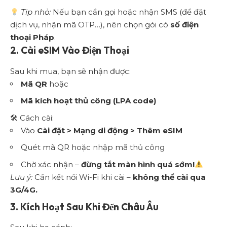
Tip nhỏ:
Nếu bạn cần gọi hoặc nhận SMS (để đặt
dịch vụ, nhận mã OTP…), nên chọn gói có
số điện
thoại Pháp
.
2. Cài eSIM Vào Điện Thoại
Sau khi mua, bạn sẽ nhận được:
Mã QR
hoặc
Mã kích hoạt thủ công (LPA code)
🛠 Cách cài:
Vào
Cài đặt > Mạng di động > Thêm eSIM
Quét mã QR hoặc nhập mã thủ công
Chờ xác nhận –
đừng tắt màn hình quá sớm!
Lưu ý:
Cần kết nối Wi-Fi khi cài –
không thể cài qua
3G/4G.
3. Kích Hoạt Sau Khi Đến Châu Âu