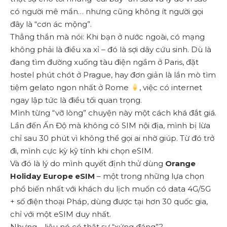
có người mê mẩn… nhưng cũng không ít người gọi
đây là “cơn ác mộng”.
Thẳng thắn mà nói: Khi bạn ở nước ngoài, có mạng
không phải là điều xa xỉ – đó là sợi dây cứu sinh. Dù là
đang tìm đường xuống tàu điện ngầm ở Paris, đặt
hostel phút chót ở Prague, hay đơn giản là lần mò tìm
tiệm gelato ngon nhất ở Rome
, việc có internet
ngay lập tức là điều tối quan trọng.
Mình từng “vỡ lòng” chuyện này một cách khá đắt giá.
Lần đến Ấn Độ mà không có SIM nội địa, mình bị lừa
chỉ sau 30 phút vì không thể gọi ai nhờ giúp. Từ đó trở
đi, mình cực kỳ kỹ tính khi chọn eSIM.
Và đó là lý do mình quyết định thử dùng
Orange
Holiday Europe eSIM
– một trong những lựa chọn
phổ biến nhất với khách du lịch muốn có data 4G/5G
+ số điện thoại Pháp, dùng được tại hơn 30 quốc gia,
chỉ với một eSIM duy nhất.
Nhưng… liệu nó có thật sự “xứng đáng”?