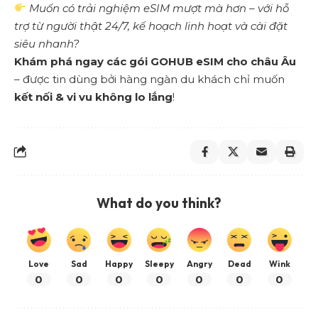
Muốn có trải nghiệm eSIM mượt mà hơn – với hỗ
trợ từ người thật 24/7, kế hoạch linh hoạt và cài đặt
siêu nhanh?
Khám phá ngay các gói GOHUB eSIM cho châu Âu
– được tin dùng bởi hàng ngàn du khách chỉ muốn
kết nối & vi vu không lo lắng
!
What do you think?
Love
Sad
Happy
Sleepy
Angry
Dead
Wink
0
0
0
0
0
0
0