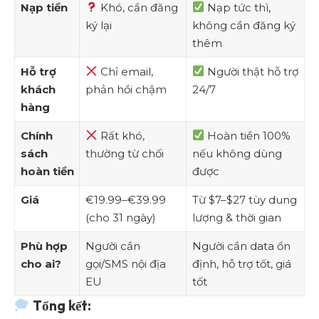
Nạp tiền
Khó, cần đăng
Nạp tức thì,
ký lại
không cần đăng ký
thêm
Hỗ trợ
Chỉ email,
Người thật hỗ trợ
khách
phản hồi chậm
24/7
hàng
Chính
Rất khó,
Hoàn tiền 100%
sách
thường từ chối
nếu không dùng
hoàn tiền
được
Giá
€19.99–€39.99
Từ $7–$27 tùy dung
(cho 31 ngày)
lượng & thời gian
Phù hợp
Người cần
Người cần data ổn
cho ai?
gọi/SMS nội địa
định, hỗ trợ tốt, giá
EU
tốt
Tổng kết: