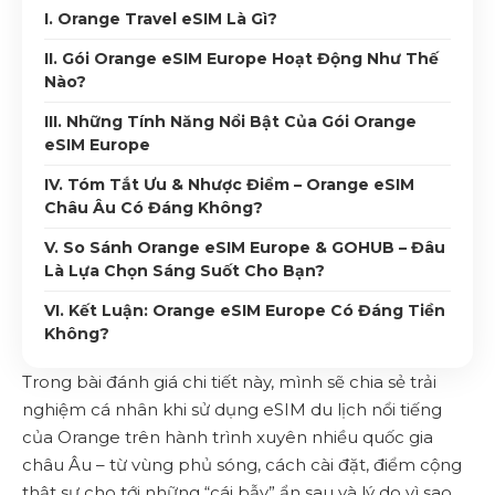
I. Orange Travel eSIM Là Gì?
II. Gói Orange eSIM Europe Hoạt Động Như Thế
Nào?
III. Những Tính Năng Nổi Bật Của Gói Orange
eSIM Europe
IV. Tóm Tắt Ưu & Nhược Điểm – Orange eSIM
Châu Âu Có Đáng Không?
V. So Sánh Orange eSIM Europe & GOHUB – Đâu
Là Lựa Chọn Sáng Suốt Cho Bạn?
VI. Kết Luận: Orange eSIM Europe Có Đáng Tiền
Không?
Trong bài đánh giá chi tiết này, mình sẽ chia sẻ trải
nghiệm cá nhân khi sử dụng eSIM du lịch nổi tiếng
của Orange trên hành trình xuyên nhiều quốc gia
châu Âu – từ vùng phủ sóng, cách cài đặt, điểm cộng
thật sự cho tới những “cái bẫy” ẩn sau và lý do vì sao