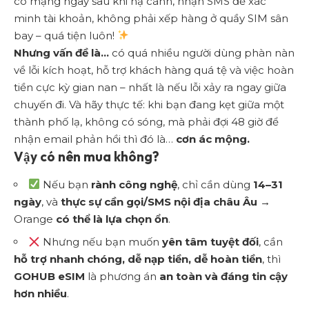
có mạng ngay sau khi hạ cánh, nhận SMS để xác
minh tài khoản, không phải xếp hàng ở quầy SIM sân
bay – quá tiện luôn!
Nhưng vấn đề là…
có quá nhiều người dùng phàn nàn
về lỗi kích hoạt, hỗ trợ khách hàng quá tệ và việc hoàn
tiền cực kỳ gian nan – nhất là nếu lỗi xảy ra ngay giữa
chuyến đi. Và hãy thực tế: khi bạn đang kẹt giữa một
thành phố lạ, không có sóng, mà phải đợi 48 giờ để
nhận email phản hồi thì đó là…
cơn ác mộng.
Vậy có nên mua không?
Nếu bạn
rành công nghệ
, chỉ cần dùng
14–31
ngày
, và
thực sự cần gọi/SMS nội địa châu Âu
→
Orange
có thể là lựa chọn ổn
.
Nhưng nếu bạn muốn
yên tâm tuyệt đối
, cần
hỗ trợ nhanh chóng, dễ nạp tiền, dễ hoàn tiền
, thì
GOHUB eSIM
là phương án
an toàn và đáng tin cậy
hơn nhiều
.