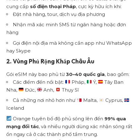
cung cấp
số điện thoại Pháp
, cực kỳ hữu ích khi:
Đặt nhà hàng, tour, dịch vụ địa phương
Nhận mã xác minh SMS từ ngân hàng hoặc đơn
hàng
Gọi điện nội địa mà không cần app như WhatsApp
hay Skype
2. Vùng Phủ Rộng Khắp Châu Âu
Gói eSIM này bao phủ từ
30–40 quốc gia
, bao gồm:
Các điểm đến nổi bật:
Pháp,
Ý,
Tây Ban
Nha,
Đức,
Anh,
Thụy Sĩ
Cả những nơi nhỏ hơn như
Malta,
Cyprus,
Iceland
Orange tuyên bố độ phủ sóng lên đến
99% qua
mạng đối tác
, và nhiều người dùng xác nhận sóng rất
ổn ngay cả ở các thành phố tầm trung.