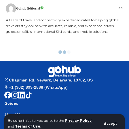
Gohub Editorial
A team of travel and connectivity experts dedicated to helping global
travelers stay online with accurate, reliable, and experience-driven
guides on eSIMs, international SIM cards, and mobile solutions.
Orange eSIM Europe
Gohub
>
Esim Guides
>
Orange eSIM Europe Review: Honest Take on
Coverage, Setup & Real Traveler Issues
By using this site, you agree to the
Privacy Policy
Accept
and
Terms of Use
.