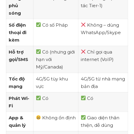
phủ
tác Tier-1)
sóng
Số điện
Có số Pháp
Không – dùng
thoại đi
WhatsApp/Skype
kèm
Hỗ trợ
Có (nhưng giới
Chỉ gọi qua
gọi/SMS
hạn với
internet (VoIP)
Mỹ/Canada)
Tốc độ
4G/5G tùy khu
4G/5G từ nhà mạng
mạng
vực
bản địa
Phát Wi-
Có
Có
Fi
App &
Không ổn định
Giao diện thân
quản lý
thiện, dễ dùng