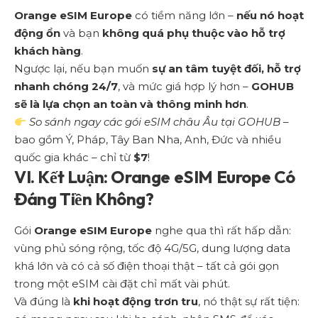
Orange eSIM Europe
có tiềm năng lớn –
nếu nó hoạt
động ổn
và bạn
không quá phụ thuộc vào hỗ trợ
khách hàng
.
Ngược lại, nếu bạn muốn
sự an tâm tuyệt đối, hỗ trợ
nhanh chóng 24/7
, và mức giá hợp lý hơn –
GOHUB
sẽ là lựa chọn an toàn và thông minh hơn
.
So sánh ngay các gói eSIM châu Âu tại GOHUB
–
bao gồm Ý, Pháp, Tây Ban Nha, Anh, Đức và nhiều
quốc gia khác – chỉ từ
$7
!
VI. Kết Luận: Orange eSIM Europe Có
Đáng Tiền Không?
Gói
Orange eSIM Europe
nghe qua thì rất hấp dẫn:
vùng phủ sóng rộng, tốc độ 4G/5G, dung lượng data
khá lớn và có cả số điện thoại thật – tất cả gói gọn
trong một eSIM cài đặt chỉ mất vài phút.
Và đúng là
khi hoạt động trơn tru
, nó thật sự rất tiện: