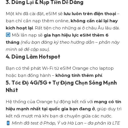
3. Dùng Lại & Nạp Tiền Dễ Dàng
Một khi đã cài đặt, eSIM sẽ
lưu luôn trên điện thoại
–
bạn chỉ cần nạp thêm online,
không cần cài lại hay
kích hoạt lại
. Rất tiện cho những ai ở châu Âu lâu dài.
Mỗi lần nạp sẽ
gia hạn hiệu lực eSIM thêm 6
tháng
(nếu bạn đăng ký theo hướng dẫn – phần này
mình sẽ đề cập sau).
4. Dùng Làm Hotspot
Bạn có thể phát Wi-Fi từ eSIM Orange cho laptop
hoặc bạn đồng hành –
không tính thêm phí
.
5. Tốc Độ 4G/5G + Tự Động Chọn Sóng Mạnh
Nhất
Hệ thống của Orange tự động kết nối với
mạng có tín
hiệu mạnh nhất tại quốc gia bạn đang ở
, giúp duy trì
kết nối mượt mà khi bạn di chuyển giữa các nước.
Mình đã test ở Pháp, Ý và Hà Lan – đa phần là LTE