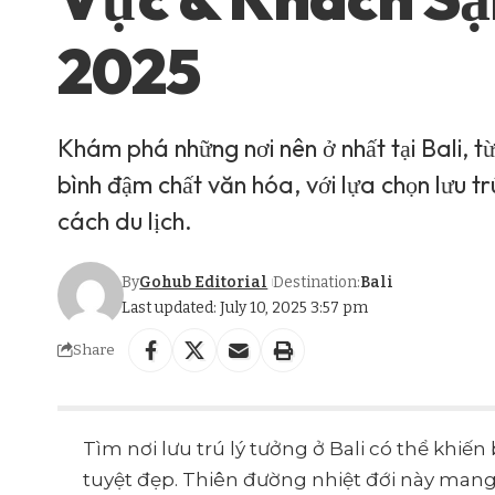
2025
Khám phá những nơi nên ở nhất tại Bali, 
bình đậm chất văn hóa, với lựa chọn lưu 
cách du lịch.
By
Gohub Editorial
Destination:
Bali
Last updated: July 10, 2025 3:57 pm
Share
Tìm nơi lưu trú lý tưởng ở Bali có thể khiế
tuyệt đẹp. Thiên đường nhiệt đới này man