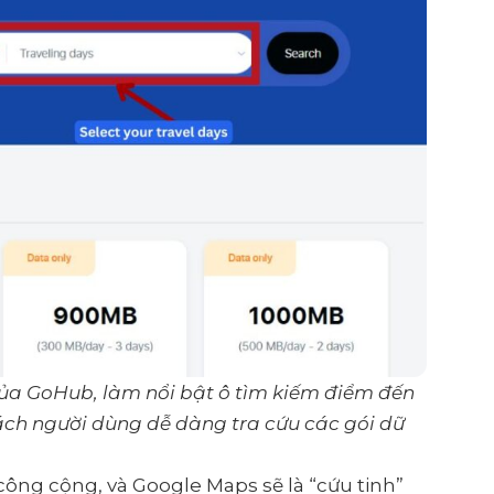
ủa GoHub, làm nổi bật ô tìm kiếm điểm đến
ch người dùng dễ dàng tra cứu các gói dữ
công cộng, và Google Maps sẽ là “cứu tinh”