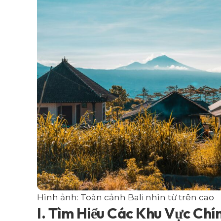
Hình ảnh: Toàn cảnh Bali nhìn từ trên cao
I. Tìm Hiểu Các Khu Vực Chín