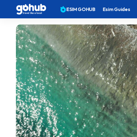
ESIM GOHUB
Esim Guides