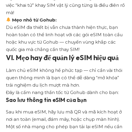
việc “khai tử” khay SIM vật lý cũng từng là điều điên rồ
mà!
Mẹo nhỏ từ Gohub:
Dù eSIM đa thiết bị vẫn chưa thành hiện thực, bạn
hoàn toàn có thể linh hoạt với
các gói eSIM toàn cầu
hoặc khu vực từ Gohub
— chuyển vùng khắp các
quốc gia mà chẳng cần thay SIM!
VI. Mẹo hay để quản lý eSIM hiệu quả
Làm chủ eSIM không hề phức tạp — chỉ cần vài thói
quen thông minh là bạn có thể dễ dàng “mở khóa”
trải nghiệm du lịch mượt mà hơn.
Đây là cẩm nang thần tốc từ Gohub dành cho bạn:
Sao lưu thông tin eSIM của bạn
Sau khi mua eSIM, hãy lưu mã QR và mã kích hoạt ở
nơi an toàn (email, đám mây, hoặc chụp màn hình).
Một số nhà mạng cho phép bạn tải lại eSIM nếu cần