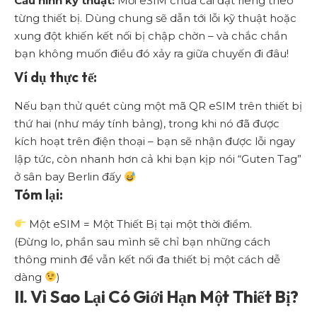
Cấu hình kỹ thuật:
Mỗi eSIM chứa cài đặt riêng theo
từng thiết bị. Dùng chung sẽ dẫn tới lỗi kỹ thuật hoặc
xung đột khiến kết nối bị chập chờn – và chắc chắn
bạn không muốn điều đó xảy ra giữa chuyến đi đâu!
Ví dụ thực tế:
Nếu bạn thử quét cùng một mã QR eSIM trên thiết bị
thứ hai (như máy tính bảng), trong khi nó đã được
kích hoạt trên điện thoại – bạn sẽ nhận được lỗi ngay
lập tức, còn nhanh hơn cả khi bạn kịp nói “Guten Tag”
ở sân bay Berlin đấy
Tóm lại:
Một eSIM = Một Thiết Bị tại một thời điểm.
(Đừng lo, phần sau mình sẽ chỉ bạn những cách
thông minh để vẫn kết nối đa thiết bị một cách dễ
dàng
)
II. Vì Sao Lại Có Giới Hạn Một Thiết Bị?