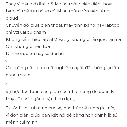
Thay vì gắn cố định eSIM vào một chiếc điện thoại,
bạn có thể lưu hồ sơ eSIM an toàn trên nền tảng
cloud.
Chuyển đổi giữa điện thoại, máy tính bảng hay laptop
chỉ với vài cú chạm.
Không cần tháo lắp SIM vật lý, không phải quét lại mã
QR, không phiền toái.
Dĩ nhiên, điều này sẽ đòi hỏi:
Các nâng cấp bảo mật nghiêm ngặt để chống lại tấn
công mạng.
Sự hợp tác toàn cầu giữa các nhà mạng để quản lý
truy cập và ngăn chặn lạm dụng.
Tại Gohub, tụi mình cực kỳ háo hức về tương lai này —
vì đơn giản: giúp bạn kết nối dễ dàng hơn chính là sứ
mệnh tụi mình.