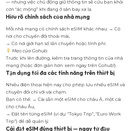
— nhưng việc chủ động giữ thông tin sẽ cứu bạn khỏi
cơn “ác mộng” khi đang ở sân bay xa lạ.
Hiểu rõ chính sách của nhà mạng
Mỗi nhà mạng có chính sách eSIM khác nhau: → Có
nơi cho chuyển đổi thoải mái,
→ Có nơi giới hạn số lần chuyển hoặc tính phí.
Mẹo của Gohub:
Trước khi lên đường, kiểm tra trang thông tin của nhà
mạng (hoặc đơn giản hơn: xem ngay trên Gohub!).
Tận dụng tối đa các tính năng trên thiết bị
Nhiều điện thoại hiện nay cho phép lưu nhiều eSIM và
chuyển đổi chỉ với vài chạm.
Bạn có thể: → Cài sẵn một eSIM cho châu Á, một cái
cho châu Âu,
→ Đặt tên từng eSIM (ví dụ: “Tokyo Trip”, “Euro Work
Trip”) để dễ quản lý.
Cài đặt eSIM đúng thiết bị — ngay từ đầu