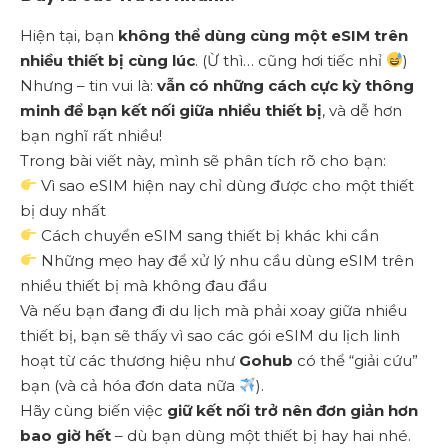
Hiện tại, bạn
không thể dùng cùng một eSIM trên
nhiều thiết bị cùng lúc
. (Ừ thì… cũng hơi tiếc nhỉ
)
Nhưng – tin vui là:
vẫn có những cách cực kỳ thông
minh để bạn kết nối giữa nhiều thiết bị
, và dễ hơn
bạn nghĩ rất nhiều!
Trong bài viết này, mình sẽ phân tích rõ cho bạn:
Vì sao eSIM hiện nay chỉ dùng được cho một thiết
bị duy nhất
Cách chuyển eSIM sang thiết bị khác khi cần
Những mẹo hay để xử lý nhu cầu dùng eSIM trên
nhiều thiết bị mà không đau đầu
Và nếu bạn đang đi du lịch mà phải xoay giữa nhiều
thiết bị, bạn sẽ thấy vì sao các gói eSIM du lịch linh
hoạt từ các thương hiệu như
Gohub
có thể “giải cứu”
bạn (và cả hóa đơn data nữa
).
Hãy cùng biến việc
giữ kết nối trở nên đơn giản hơn
bao giờ hết
– dù bạn dùng một thiết bị hay hai nhé.