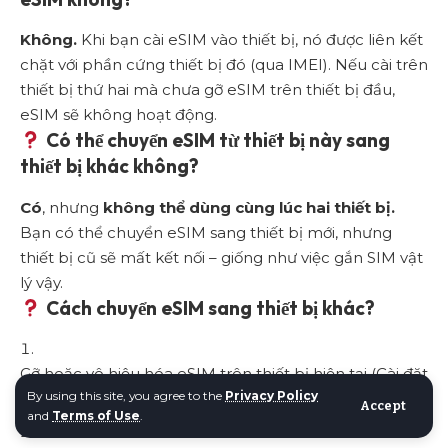
Không.
Khi bạn cài eSIM vào thiết bị, nó được liên kết
chặt với phần cứng thiết bị đó (qua IMEI). Nếu cài trên
thiết bị thứ hai mà chưa gỡ eSIM trên thiết bị đầu,
eSIM sẽ không hoạt động.
Có thể chuyển eSIM từ thiết bị này sang
thiết bị khác không?
Có
, nhưng
không thể dùng cùng lúc hai thiết bị.
Bạn có thể chuyển eSIM sang thiết bị mới, nhưng
thiết bị cũ sẽ mất kết nối – giống như việc gắn SIM vật
lý vậy.
Cách chuyển eSIM sang thiết bị khác?
Gỡ hoặc vô hiệu hóa eSIM trên thiết bị hiện tại (Cài đặt
By using this site, you agree to the
Privacy Policy
> Di động > Xóa gói).
Accept
and
Terms of Use
.