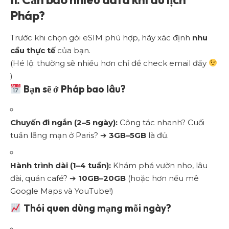
Pháp?
Trước khi chọn gói eSIM phù hợp, hãy xác định
nhu
cầu thực tế
của bạn.
(Hé lộ: thường sẽ nhiều hơn chỉ để check email đấy
)
Bạn sẽ ở Pháp bao lâu?
Chuyến đi ngắn (2–5 ngày):
Công tác nhanh? Cuối
tuần lãng mạn ở Paris? ➔
3GB–5GB
là đủ.
Hành trình dài (1–4 tuần):
Khám phá vườn nho, lâu
đài, quán café? ➔
10GB–20GB
(hoặc hơn nếu mê
Google Maps và YouTube!)
Thói quen dùng mạng mỗi ngày?