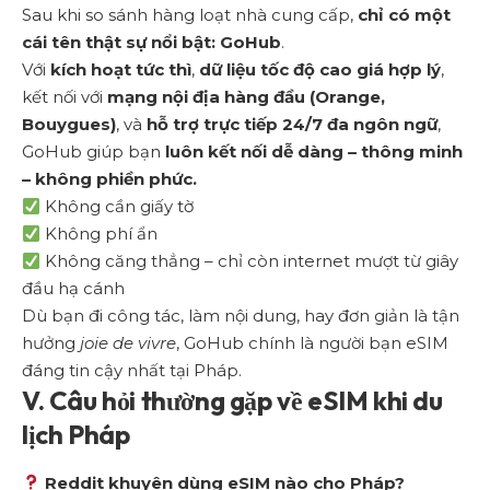
Sau khi so sánh hàng loạt nhà cung cấp,
chỉ có một
cái tên thật sự nổi bật: GoHub
.
Với
kích hoạt tức thì
,
dữ liệu tốc độ cao giá hợp lý
,
kết nối với
mạng nội địa hàng đầu (Orange,
Bouygues)
, và
hỗ trợ trực tiếp 24/7 đa ngôn ngữ
,
GoHub giúp bạn
luôn kết nối dễ dàng – thông minh
– không phiền phức.
Không cần giấy tờ
Không phí ẩn
Không căng thẳng – chỉ còn internet mượt từ giây
đầu hạ cánh
Dù bạn đi công tác, làm nội dung, hay đơn giản là tận
hưởng
joie de vivre
, GoHub chính là người bạn eSIM
đáng tin cậy nhất tại Pháp.
V. Câu hỏi thường gặp về eSIM khi du
lịch Pháp
Reddit khuyên dùng eSIM nào cho Pháp?