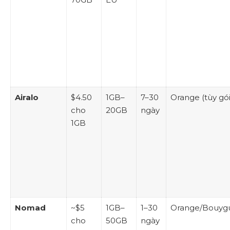
Airalo
$4.50
1GB–
7–30
Orange (tùy gói
cho
20GB
ngày
1GB
Nomad
~$5
1GB–
1–30
Orange/Bouyg
cho
50GB
ngày