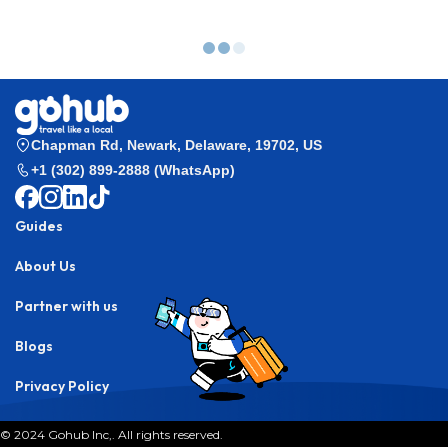
Gohub
>
Esim Guides
>
Best eSIM for France 2025: Stay Connected in
Paris, Italy, and Beyond
Esim Guides
Best eSIM for France 2025:
Stay Connected in Paris, Italy,
and Beyond
Stay Connected Across France, Paris, and Italy —
Discover the Best eSIM for 2025 with GoHub!
By
Gohub Editorial
Destination:
France
Last updated: September 7, 2025 9:18 am