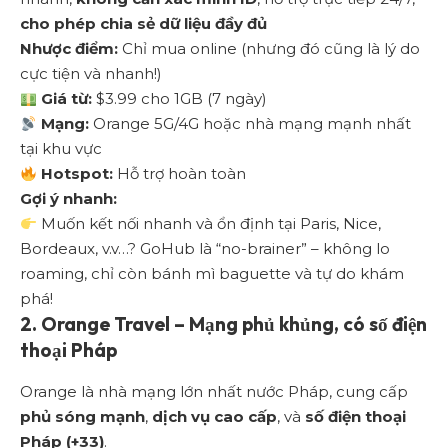
cho phép chia sẻ dữ liệu đầy đủ
Nhược điểm:
Chỉ mua online (nhưng đó cũng là lý do
cực tiện và nhanh!)
Giá từ:
$3.99 cho 1GB (7 ngày)
Mạng:
Orange 5G/4G hoặc nhà mạng mạnh nhất
tại khu vực
Hotspot:
Hỗ trợ hoàn toàn
Gợi ý nhanh:
Muốn kết nối nhanh và ổn định tại Paris, Nice,
Bordeaux, v.v…? GoHub là “no-brainer” – không lo
roaming, chỉ còn bánh mì baguette và tự do khám
phá!
2.
Orange Travel – Mạng phủ khủng, có số điện
thoại Pháp
Orange
là nhà mạng lớn nhất nước Pháp, cung cấp
phủ sóng mạnh
,
dịch vụ cao cấp
, và
số điện thoại
Pháp (+33)
.