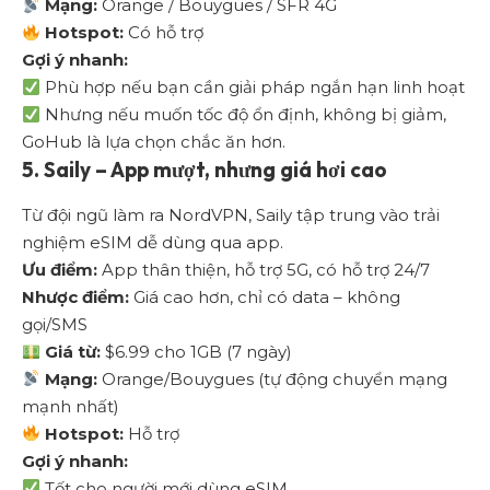
Mạng:
Orange / Bouygues / SFR 4G
Hotspot:
Có hỗ trợ
Gợi ý nhanh:
Phù hợp nếu bạn cần giải pháp ngắn hạn linh hoạt
Nhưng nếu muốn tốc độ ổn định, không bị giảm,
GoHub là lựa chọn chắc ăn hơn.
5.
Saily
– App mượt, nhưng giá hơi cao
Từ đội ngũ làm ra NordVPN, Saily tập trung vào trải
nghiệm eSIM dễ dùng qua app.
Ưu điểm:
App thân thiện, hỗ trợ 5G, có hỗ trợ 24/7
Nhược điểm:
Giá cao hơn, chỉ có data – không
gọi/SMS
Giá từ:
$6.99 cho 1GB (7 ngày)
Mạng:
Orange/Bouygues (tự động chuyển mạng
mạnh nhất)
Hotspot:
Hỗ trợ
Gợi ý nhanh:
Tốt cho người mới dùng eSIM