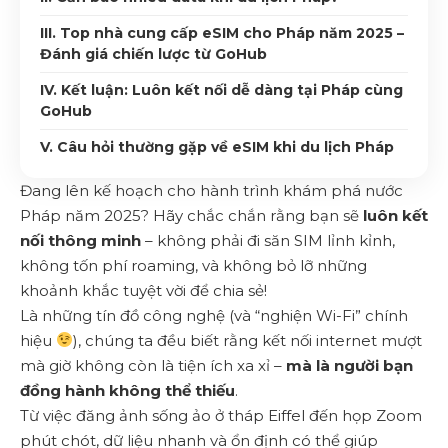
III. Top nhà cung cấp eSIM cho Pháp năm 2025 –
Đánh giá chiến lược từ GoHub
IV. Kết luận: Luôn kết nối dễ dàng tại Pháp cùng
GoHub
V. Câu hỏi thường gặp về eSIM khi du lịch Pháp
Đang lên kế hoạch cho hành trình khám phá nước
Pháp năm 2025? Hãy chắc chắn rằng bạn sẽ
luôn kết
nối thông minh
– không phải đi săn SIM lỉnh kỉnh,
không tốn phí roaming, và không bỏ lỡ những
khoảnh khắc tuyệt vời để chia sẻ!
Là những tín đồ công nghệ (và “nghiện Wi-Fi” chính
hiệu
), chúng ta đều biết rằng kết nối internet mượt
mà giờ không còn là tiện ích xa xỉ –
mà là người bạn
đồng hành không thể thiếu
.
Từ việc đăng ảnh sống ảo ở tháp Eiffel đến họp Zoom
phút chót, dữ liệu nhanh và ổn định có thể giúp