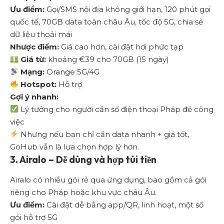
Ưu điểm:
Gọi/SMS nội địa không giới hạn, 120 phút gọi
quốc tế, 70GB data toàn châu Âu, tốc độ 5G, chia sẻ
dữ liệu thoải mái
Nhược điểm:
Giá cao hơn, cài đặt hơi phức tạp
Giá từ:
khoảng €39 cho 70GB (15 ngày)
Mạng:
Orange 5G/4G
Hotspot:
Hỗ trợ
Gợi ý nhanh:
Lý tưởng cho người cần số điện thoại Pháp để công
việc
Nhưng nếu bạn chỉ cần data nhanh + giá tốt,
GoHub vẫn là lựa chọn hợp lý hơn.
3.
Airalo – Dễ dùng và hợp túi tiền
Airalo
có nhiều gói rẻ qua ứng dụng, bao gồm cả gói
riêng cho Pháp hoặc khu vực châu Âu.
Ưu điểm:
Cài đặt dễ bằng app/QR, linh hoạt, một số
gói hỗ trợ 5G