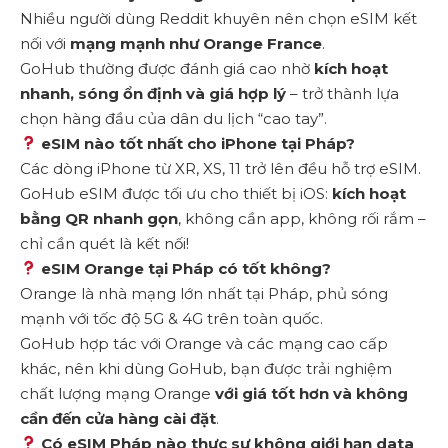
Nhiều người dùng Reddit khuyên nên chọn eSIM kết
nối với
mạng mạnh như Orange France
.
GoHub thường được đánh giá cao nhờ
kích hoạt
nhanh, sóng ổn định và giá hợp lý
– trở thành lựa
chọn hàng đầu của dân du lịch “cao tay”.
eSIM nào tốt nhất cho iPhone tại Pháp?
Các dòng iPhone từ XR, XS, 11 trở lên đều hỗ trợ eSIM.
GoHub eSIM được tối ưu cho thiết bị iOS:
kích hoạt
bằng QR nhanh gọn
, không cần app, không rối rắm –
chỉ cần quét là kết nối!
eSIM Orange tại Pháp có tốt không?
Orange là nhà mạng lớn nhất tại Pháp, phủ sóng
mạnh với tốc độ 5G & 4G trên toàn quốc.
GoHub hợp tác với Orange và các mạng cao cấp
khác, nên khi dùng GoHub, bạn được trải nghiệm
chất lượng mạng Orange
với giá tốt hơn và không
cần đến cửa hàng cài đặt
.
Có eSIM Pháp nào thực sự không giới hạn data