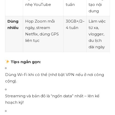
nhẹ YouTube
tuần
tạo nội
dung
Dùng
Họp Zoom mỗi
30GB+/2–
Làm việc
nhiều
ngày, stream
4 tuần
từ xa,
Netflix, dùng GPS
vlogger,
liên tục
du lịch
dài ngày
Tips ngắn gọn:
Dùng Wi-Fi khi có thể (nhớ bật VPN nếu ở nơi công
cộng).
Streaming và bản đồ là “ngốn data” nhất – lên kế
hoạch kỹ!