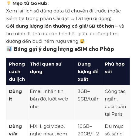
Mẹo từ GoHub:
Xem lại lịch sử dùng data từ chuyến đi trước (hoặc
kiểm tra trong phần Cài đặt → Dữ liệu di động).
Gói dung lượng lớn thường có giá/GB tốt hơn
– và
tin mình đi, thà dư còn hơn hết giữa lúc đang tìm
đường đến buổi nếm rượu vang
Bảng gợi ý dung lượng eSIM cho Pháp
Phong
Thói quen sử
Dung
Phù hợp
cách
dụng
lượng đề
với
du lịch
xuất
Dùng
Email, nhắn tin,
3GB–
Công tác
ít
bản đồ, lướt web
5GB/tuần
ngắn,
nhẹ
cuối tuần
tại Paris
Dùng
MXH, gọi video,
10GB–
Du mục
vừa
nghe nhạc, xem
20GB/1–2
số, sáng