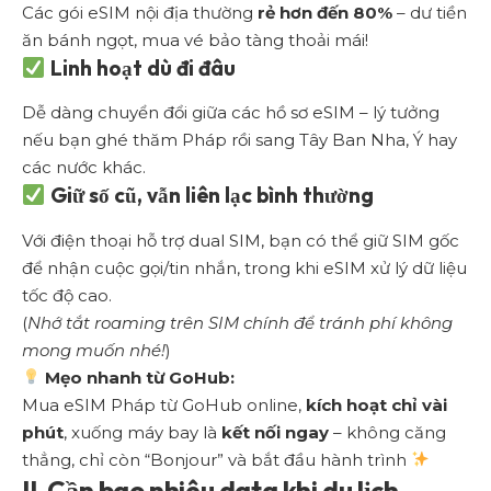
Các gói eSIM nội địa thường
rẻ hơn đến 80%
– dư tiền
ăn bánh ngọt, mua vé bảo tàng thoải mái!
Linh hoạt dù đi đâu
Dễ dàng chuyển đổi giữa các hồ sơ eSIM – lý tưởng
nếu bạn ghé thăm Pháp rồi sang Tây Ban Nha, Ý hay
các nước khác.
Giữ số cũ, vẫn liên lạc bình thường
Với điện thoại hỗ trợ dual SIM, bạn có thể giữ SIM gốc
để nhận cuộc gọi/tin nhắn, trong khi eSIM xử lý dữ liệu
tốc độ cao.
(
Nhớ tắt roaming trên SIM chính để tránh phí không
mong muốn nhé!
)
Mẹo nhanh từ GoHub:
Mua
eSIM Pháp từ GoHub
online,
kích hoạt chỉ vài
phút
, xuống máy bay là
kết nối ngay
– không căng
thẳng, chỉ còn “Bonjour” và bắt đầu hành trình
II. Cần bao nhiêu data khi du lịch