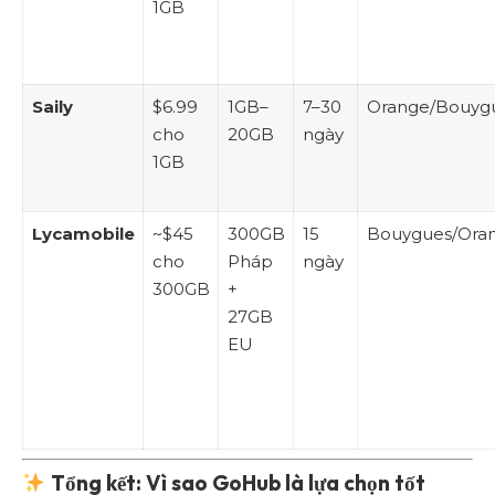
1GB
Saily
$6.99
1GB–
7–30
Orange/Bouyg
cho
20GB
ngày
1GB
Lycamobile
~$45
300GB
15
Bouygues/Ora
cho
Pháp
ngày
300GB
+
27GB
EU
Tổng kết: Vì sao GoHub là lựa chọn tốt