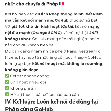
nhất cho chuyến đi Pháp
Khi nói đến việc
du lịch Pháp thông minh, tiết kiệm
mà vẫn kết nối mạnh mẽ
,
GoHub
thực sự nổi bật.
Với
giá tốt khó tin
,
kích hoạt tức thì
, kết nối
mạng
nội địa mạnh (Orange 5G/4G)
, và hỗ trợ thật
24/7
không robot
, GoHub mang đến trải nghiệm hoàn
hảo cho du khách hiện đại.
Dù bạn đang nhâm nhi cà phê ở Paris, livestream ở
Riviera, hay họp từ một làng cổ nước Pháp – GoHub
luôn giúp bạn
kết nối mượt mà, không lo roaming,
không gián đoạn.
Cài đặt nhanh chóng
Linh hoạt nhiều gói
Không phí ẩn
Hỗ trợ thực – bất cứ lúc nào bạn cần
IV. Kết luận: Luôn kết nối dễ dàng tại
Pháp cùng GoHub