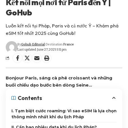
Kết nối mọi nơi từ Paris đến Ý |
GoHub
Luôn kết nối tại Pháp, Paris và cả nước Ý – Khám phá
eSIM tốt nhất 2025 cùng GoHub!
By
Gohub Editorial
Destination:
France
Last updated: June 27, 2025 5:51 pm
Bonjour Paris, sáng cà phê croissant và những
buổi chiều dạo bước bên dòng Seine…
Contents
I. Tạm biệt cước roaming: Vì sao eSIM là lựa chọn
thông minh nhất khi du lịch Pháp
II. Cần bao nhiêu data khi du lịch Pháp?