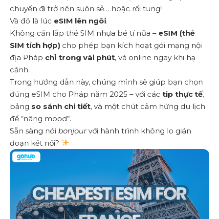
chuyến đi trở nên suôn sẻ… hoặc rối tung!
Và đó là lúc
eSIM lên ngôi
.
Không cần lắp thẻ SIM nhựa bé tí nữa –
eSIM (thẻ
SIM tích hợp)
cho phép bạn kích hoạt gói mạng nội
địa Pháp
chỉ trong vài phút
, và online ngay khi hạ
cánh.
Trong hướng dẫn này, chúng mình sẽ giúp bạn chọn
đúng eSIM cho Pháp năm 2025 – với các
tip thực tế
,
bảng
so sánh chi tiết
, và một chút cảm hứng du lịch
để “nâng mood”.
Sẵn sàng nói
bonjour
với hành trình không lo gián
đoạn kết nối?