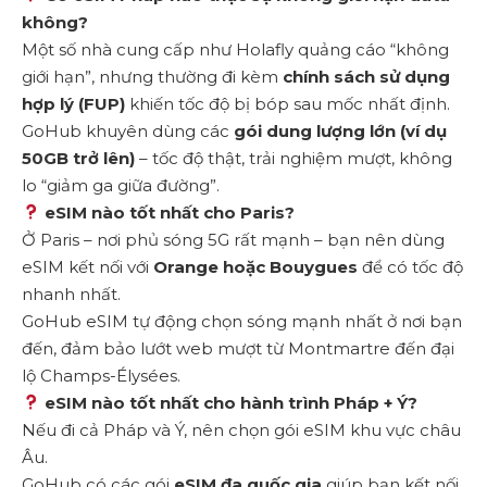
không?
Một số nhà cung cấp như Holafly quảng cáo “không
giới hạn”, nhưng thường đi kèm
chính sách sử dụng
hợp lý (FUP)
khiến tốc độ bị bóp sau mốc nhất định.
GoHub khuyên dùng các
gói dung lượng lớn (ví dụ
50GB trở lên)
– tốc độ thật, trải nghiệm mượt, không
lo “giảm ga giữa đường”.
eSIM nào tốt nhất cho Paris?
Ở Paris – nơi phủ sóng 5G rất mạnh – bạn nên dùng
eSIM kết nối với
Orange
hoặc Bouygues
để có tốc độ
nhanh nhất.
GoHub eSIM tự động chọn sóng mạnh nhất ở nơi bạn
đến, đảm bảo lướt web mượt từ Montmartre đến đại
lộ Champs-Élysées.
eSIM nào tốt nhất cho hành trình Pháp + Ý?
Nếu đi cả Pháp và Ý, nên chọn gói eSIM khu vực châu
Âu.
GoHub có các gói
eSIM đa quốc gia
giúp bạn kết nối