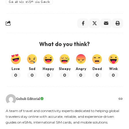
Gói dữ liệu eSIM của Gohub
What do you think?
Love
Sad
Happy
Sleepy
Angry
Dead
Wink
0
0
0
0
0
0
0
Gohub Editorial
A team of travel and connectivity experts dedicated to helping global
travelers stay online with accurate, reliable, and experience-driven
guides on eSIMs, international SIM cards, and mobile solutions.