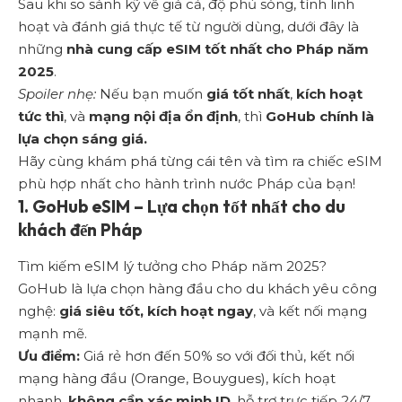
Sau khi so sánh kỹ về giá cả, độ phủ sóng, tính linh
hoạt và đánh giá thực tế từ người dùng, dưới đây là
những
nhà cung cấp eSIM tốt nhất cho Pháp năm
2025
.
Spoiler nhẹ:
Nếu bạn muốn
giá tốt nhất
,
kích hoạt
tức thì
, và
mạng nội địa ổn định
, thì
GoHub chính là
lựa chọn sáng giá.
Hãy cùng khám phá từng cái tên và tìm ra chiếc eSIM
phù hợp nhất cho hành trình nước Pháp của bạn!
1.
GoHub eSIM – Lựa chọn tốt nhất cho du
khách đến Pháp
Tìm kiếm eSIM lý tưởng cho Pháp năm 2025?
GoHub
là lựa chọn hàng đầu cho du khách yêu công
nghệ:
giá siêu tốt, kích hoạt ngay
, và kết nối mạng
mạnh mẽ.
Ưu điểm:
Giá rẻ hơn đến 50% so với đối thủ, kết nối
mạng hàng đầu (Orange, Bouygues), kích hoạt
nhanh,
không cần xác minh ID
, hỗ trợ trực tiếp 24/7,