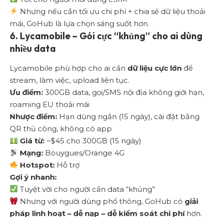
Nhưng nếu cần tối ưu chi phí + chia sẻ dữ liệu thoải
mái, GoHub là lựa chọn sáng suốt hơn.
6.
Lycamobile – Gói cực “khủng” cho ai dùng
nhiều data
Lycamobile
phù hợp cho ai cần
dữ liệu cực lớn
để
stream, làm việc, upload liên tục.
Ưu điểm:
300GB data, gọi/SMS nội địa không giới hạn,
roaming EU thoải mái
Nhược điểm:
Hạn dùng ngắn (15 ngày), cài đặt bằng
QR thủ công, không có app
Giá từ:
~$45 cho 300GB (15 ngày)
Mạng:
Bouygues/Orange 4G
Hotspot:
Hỗ trợ
Gợi ý nhanh:
Tuyệt vời cho người cần data “khủng”
Nhưng với người dùng phổ thông, GoHub có
giải
pháp linh hoạt – dễ nạp – dễ kiểm soát chi phí
hơn.