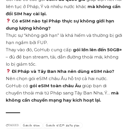
liên tục ở Pháp, Ý và nhiều nước khác
mà không cần
đổi SIM hay cài lại.
Có eSIM nào tại Pháp thực sự không giới hạn
dung lượng không?
Thực sự “không giới hạn” là khá hiếm và thường bị giới
hạn ngầm bởi FUP.
Thay vào đó,
GoHub cung cấp
gói lớn lên đến 50GB+
– đủ để bạn stream, tải, dẫn đường thoải mái, không
lo bị giảm tốc.
Đi Pháp và Tây Ban Nha nên dùng eSIM nào?
Nên chọn gói eSIM châu Âu hỗ trợ cả hai nước.
GoHub có
gói eSIM toàn châu Âu
giúp bạn di
chuyển thoải mái từ Pháp sang Tây Ban Nha, Ý…
mà
không cần chuyển mạng hay kích hoạt lại.
Gohub esim
Gohub eSIM data plan
TAGGED: