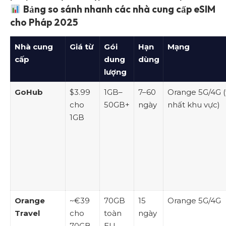
Bảng so sánh nhanh các nhà cung cấp eSIM
cho Pháp 2025
Nhà cung
Giá từ
Gói
Hạn
Mạng
cấp
dung
dùng
lượng
GoHub
$3.99
1GB–
7–60
Orange 5G/4G (
cho
50GB+
ngày
nhất khu vực)
1GB
Orange
~€39
70GB
15
Orange 5G/4G
Travel
cho
toàn
ngày
70GB
EU