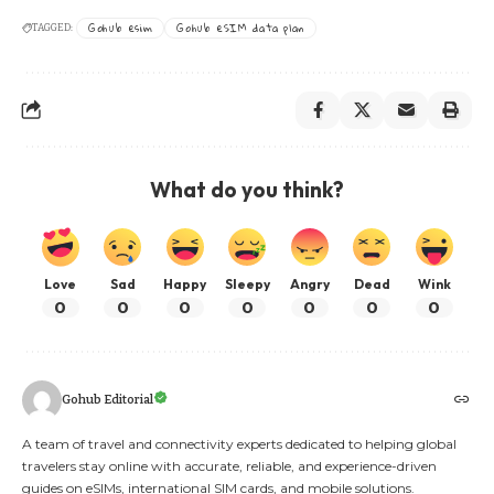
Gohub esim
Gohub eSIM data plan
TAGGED:
What do you think?
Love
Sad
Happy
Sleepy
Angry
Dead
Wink
0
0
0
0
0
0
0
Gohub Editorial
A team of travel and connectivity experts dedicated to helping global
travelers stay online with accurate, reliable, and experience-driven
guides on eSIMs, international SIM cards, and mobile solutions.