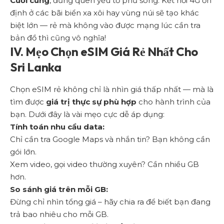
Cuối cùng
, đừng quên yếu tố phủ sóng. Kết nối 4G ổn
định ở các bãi biển xa xôi hay vùng núi sẽ tạo khác
biệt lớn — rẻ mà không vào được mạng lúc cần tra
bản đồ thì cũng vô nghĩa!
IV. Mẹo Chọn eSIM Giá Rẻ Nhất Cho
Sri Lanka
Chọn eSIM rẻ không chỉ là nhìn giá thấp nhất — mà là
tìm được
giá trị thực sự phù hợp
cho hành trình của
bạn. Dưới đây là vài mẹo cực dễ áp dụng:
Tính toán nhu cầu data:
Chỉ cần tra Google Maps và nhắn tin? Bạn không cần
gói lớn.
Xem video, gọi video thường xuyên? Cần nhiều GB
hơn.
So sánh giá trên mỗi GB:
Đừng chỉ nhìn tổng giá – hãy chia ra để biết bạn đang
trả bao nhiêu cho mỗi GB.