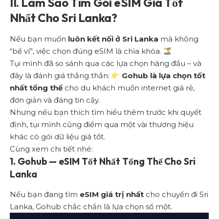
II. Làm Sao Tìm Gói eSIM Giá Tốt
Nhất Cho Sri Lanka?
Nếu bạn muốn
luôn kết nối ở Sri Lanka
mà không
“bể ví”, việc chọn đúng eSIM là chìa khóa.
Tụi mình đã so sánh qua các lựa chọn hàng đầu – và
đây là đánh giá thẳng thắn:
Gohub là lựa chọn tốt
nhất tổng thể
cho du khách muốn internet giá rẻ,
đơn giản và đáng tin cậy.
Nhưng nếu bạn thích tìm hiểu thêm trước khi quyết
định, tụi mình cũng điểm qua một vài thương hiệu
khác có gói dữ liệu giá tốt.
Cùng xem chi tiết nhé:
1.
Gohub — eSIM Tốt Nhất Tổng Thể Cho Sri
Lanka
Nếu bạn đang tìm
eSIM giá trị nhất
cho chuyến đi Sri
Lanka, Gohub chắc chắn là lựa chọn số một.