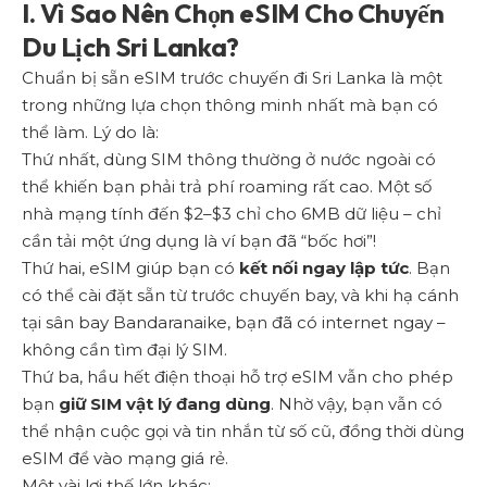
I. Vì Sao Nên Chọn eSIM Cho Chuyến
Du Lịch Sri Lanka?
Chuẩn bị sẵn eSIM trước chuyến đi Sri Lanka là một
trong những lựa chọn thông minh nhất mà bạn có
thể làm. Lý do là:
Thứ nhất, dùng SIM thông thường ở nước ngoài có
thể khiến bạn phải trả phí roaming rất cao. Một số
nhà mạng tính đến $2–$3 chỉ cho 6MB dữ liệu – chỉ
cần tải một ứng dụng là ví bạn đã “bốc hơi”!
Thứ hai, eSIM giúp bạn có
kết nối ngay lập tức
. Bạn
có thể cài đặt sẵn từ trước chuyến bay, và khi hạ cánh
tại sân bay Bandaranaike, bạn đã có internet ngay –
không cần tìm đại lý SIM.
Thứ ba, hầu hết điện thoại hỗ trợ eSIM vẫn cho phép
bạn
giữ SIM vật lý đang dùng
. Nhờ vậy, bạn vẫn có
thể nhận cuộc gọi và tin nhắn từ số cũ, đồng thời dùng
eSIM để vào mạng giá rẻ.
Một vài lợi thế lớn khác: