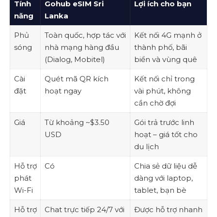
Tính
Gohub eSIM Sri
Lợi ích cho bạn
năng
Lanka
Phủ
Toàn quốc, hợp tác với
Kết nối 4G mạnh ở
sóng
nhà mạng hàng đầu
thành phố, bãi
(Dialog, Mobitel)
biển và vùng quê
Cài
Quét mã QR kích
Kết nối chỉ trong
đặt
hoạt ngay
vài phút, không
cần chờ đợi
Giá
Từ khoảng ~$3.50
Gói trả trước linh
USD
hoạt – giá tốt cho
du lịch
Hỗ trợ
Có
Chia sẻ dữ liệu dễ
phát
dàng với laptop,
Wi-Fi
tablet, bạn bè
Hỗ trợ
Chat trực tiếp 24/7 với
Được hỗ trợ nhanh