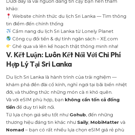
Dưới đây là vài nguồn đáng tin cậy bạn nên tham
khảo:
Website chính thức du lịch Sri Lanka
— Tìm thông
tin điểm đến chính thống
Cẩm nang du lịch Sri Lanka từ Lonely Planet
Công cụ đổi tiền & dự tính ngân sách – XE.com
Ghé qua và lên kế hoạch thật thông minh nha!
V. Kết Luận: Luôn Kết Nối Với Chi Phí
Hợp Lý Tại Sri Lanka
Du lịch Sri Lanka là hành trình của trải nghiệm —
khám phá đền đài cổ kính, nghỉ ngơi tại bãi biển nhiệt
đới, và thưởng thức những món cà ri khó quên.
Và với eSIM phù hợp, bạn
không cần tốn cả đống
tiền
để duy trì kết nối.
Từ lựa chọn giá siêu tốt như
Gohub
, đến những
thương hiệu đáng tin khác như
Saily
,
MobiMatter
và
Nomad
– bạn có rất nhiều lựa chọn eSIM giá rẻ phù