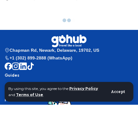
Gohub
>
Esim Guides
>
Cheapest eSIMs for Sri Lanka | 2025 Find Your
Best Deal
Esim Guides
Cheapest eSIMs for Sri Lanka |
2025 Find Your Best Deal
Cheapest eSIMs for Sri Lanka: Travel Smart, Stay
Connected Effortlessly!
By using this site, you agree to the
Privacy Policy
Accept
and
Terms of Use
.
By
Gohub Editorial
Destination:
Sri Lanka
Last updated: September 8, 2025 2:51 am