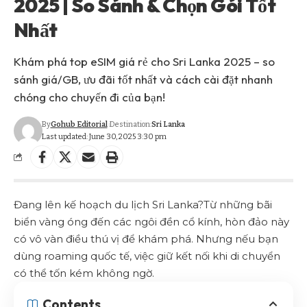
2025 | So Sánh & Chọn Gói Tốt
Nhất
Khám phá top eSIM giá rẻ cho Sri Lanka 2025 – so
sánh giá/GB, ưu đãi tốt nhất và cách cài đặt nhanh
chóng cho chuyến đi của bạn!
By
Gohub Editorial
Destination:
Sri Lanka
Last updated: June 30, 2025 3:30 pm
Đang lên kế hoạch du lịch Sri Lanka?Từ những bãi
biển vàng óng đến các ngôi đền cổ kính, hòn đảo này
có vô vàn điều thú vị để khám phá. Nhưng nếu bạn
dùng roaming quốc tế, việc giữ kết nối khi di chuyển
có thể tốn kém không ngờ.
Contents