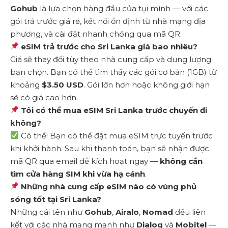
Gohub
là lựa chọn hàng đầu của tụi mình — với các
gói trả trước giá rẻ, kết nối ổn định từ nhà mạng địa
phương, và cài đặt nhanh chóng qua mã QR.
eSIM trả trước cho Sri Lanka giá bao nhiêu?
Giá sẽ thay đổi tùy theo nhà cung cấp và dung lượng
bạn chọn. Bạn có thể tìm thấy các gói cơ bản (1GB) từ
khoảng
$3.50 USD
. Gói lớn hơn hoặc không giới hạn
sẽ có giá cao hơn.
Tôi có thể mua eSIM Sri Lanka trước chuyến đi
không?
Có thể! Bạn có thể đặt mua eSIM trực tuyến trước
khi khởi hành. Sau khi thanh toán, bạn sẽ nhận được
mã QR qua email để kích hoạt ngay —
không cần
tìm cửa hàng SIM khi vừa hạ cánh
.
Những nhà cung cấp eSIM nào có vùng phủ
sóng tốt tại Sri Lanka?
Những cái tên như
Gohub
,
Airalo
,
Nomad
đều liên
kết với các nhà mạng mạnh như
Dialog
và
Mobitel
—