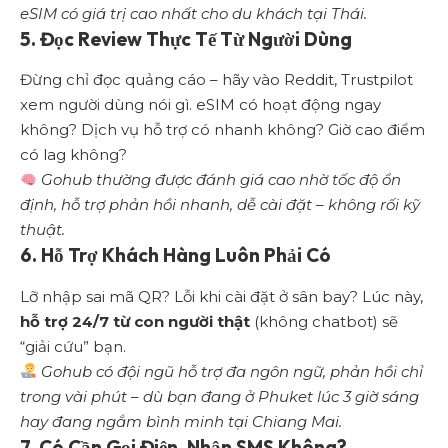
eSIM có giá trị cao nhất cho du khách tại Thái.
5. Đọc Review Thực Tế Từ Người Dùng
Đừng chỉ đọc quảng cáo – hãy vào Reddit, Trustpilot
xem người dùng nói gì. eSIM có hoạt động ngay
không? Dịch vụ hỗ trợ có nhanh không? Giờ cao điểm
có lag không?
Gohub thường được đánh giá cao nhờ tốc độ ổn
định, hỗ trợ phản hồi nhanh, dễ cài đặt – không rối kỹ
thuật.
6. Hỗ Trợ Khách Hàng Luôn Phải Có
Lỡ nhập sai mã QR? Lỗi khi cài đặt ở sân bay? Lúc này,
hỗ trợ 24/7 từ con người thật
(không chatbot) sẽ
“giải cứu” bạn.
Gohub có đội ngũ hỗ trợ đa ngôn ngữ, phản hồi chỉ
trong vài phút – dù bạn đang ở Phuket lúc 3 giờ sáng
hay đang ngắm bình minh tại Chiang Mai.
7. Có Cần Gọi Điện, Nhận SMS Không?