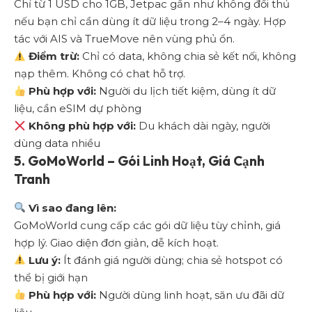
Chỉ từ 1 USD cho 1GB, Jetpac gần như không đối thủ
nếu bạn chỉ cần dùng ít dữ liệu trong 2–4 ngày. Hợp
tác với AIS và TrueMove nên vùng phủ ổn.
Điểm trừ:
Chỉ có data, không chia sẻ kết nối, không
nạp thêm. Không có chat hỗ trợ.
Phù hợp với:
Người du lịch tiết kiệm, dùng ít dữ
liệu, cần eSIM dự phòng
Không phù hợp với:
Du khách dài ngày, người
dùng data nhiều
5.
GoMoWorld – Gói Linh Hoạt, Giá Cạnh
Tranh
Vì sao đang lên:
GoMoWorld cung cấp các gói dữ liệu tùy chỉnh, giá
hợp lý. Giao diện đơn giản, dễ kích hoạt.
Lưu ý:
Ít đánh giá người dùng; chia sẻ hotspot có
thể bị giới hạn
Phù hợp với:
Người dùng linh hoạt, săn ưu đãi dữ