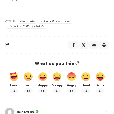
Gohub esim
Gohub eSIM data plan
TAGGED:
Gói dữ liệu eSIM của Gohub
What do you think?
Love
Sad
Happy
Sleepy
Angry
Dead
Wink
0
0
0
0
0
0
0
Gohub Editorial