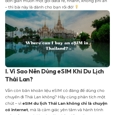
đơn giản muốn một gói data rẻ, nhanh, không phí ẩn
– thì bài này là dành cho bạn rồi đó!
I. Vì Sao Nên Dùng eSIM Khi Du Lịch
Thái Lan?
Vẫn còn băn khoăn liệu eSIM có đáng để dùng cho
chuyến đi Thái Lan không? Hãy cùng phân tích một
chút – vì
eSIM du lịch Thái Lan không chỉ là chuyện
có internet
, mà là cảm giác yên tâm và hành trình