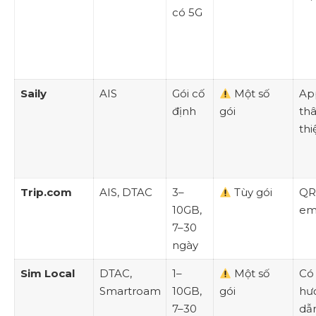
có 5G
Saily
AIS
Gói cố
Một số
Ap
định
gói
th
thi
Trip.com
AIS, DTAC
3–
Tùy gói
QR
10GB,
em
7–30
ngày
Sim Local
DTAC,
1–
Một số
Có
Smartroam
10GB,
gói
hư
7–30
dẫ