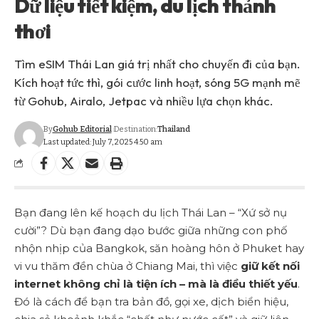
Dữ liệu tiết kiệm, du lịch thảnh
thơi
Tìm eSIM Thái Lan giá trị nhất cho chuyến đi của bạn.
Kích hoạt tức thì, gói cước linh hoạt, sóng 5G mạnh mẽ
từ Gohub, Airalo, Jetpac và nhiều lựa chọn khác.
By
Gohub Editorial
Destination:
Thailand
Last updated: July 7, 2025 4:50 am
Bạn đang lên kế hoạch du lịch Thái Lan – “Xứ sở nụ
cười”? Dù bạn đang dạo bước giữa những con phố
nhộn nhịp của Bangkok, săn hoàng hôn ở Phuket hay
vi vu thăm đền chùa ở Chiang Mai, thì việc
giữ kết nối
internet không chỉ là tiện ích – mà là điều thiết yếu
.
Đó là cách để bạn tra bản đồ, gọi xe, dịch biển hiệu,