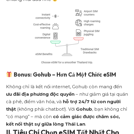
Bonus: Gohub – Hơn Cả Một Chiếc eSIM
Không chỉ là kết nối internet, Gohub còn mang đến
ưu đãi địa phương độc quyền
– như giảm giá tại quán
cà phê, điểm văn hóa, và
hỗ trợ 24/7 từ con người
thật
(không phải chatbot!). Với
Gohub
, bạn không chỉ
“có mạng” – mà còn
có cảm giác được chăm sóc,
kết nối thật sự giữa lòng Thái Lan
.
II. Tiêu Chí Chọn eSIM Tốt Nhất Cho