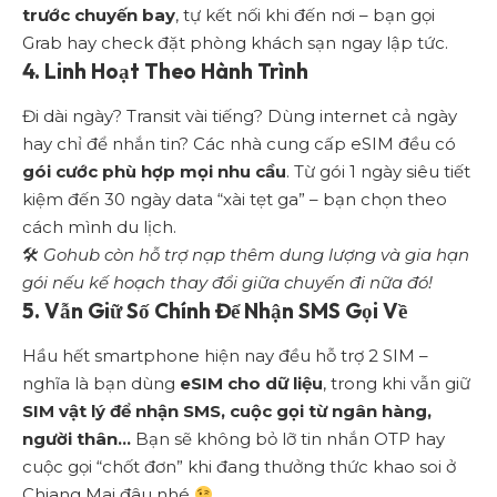
trước chuyến bay
, tự kết nối khi đến nơi – bạn gọi
Grab hay check đặt phòng khách sạn ngay lập tức.
4. Linh Hoạt Theo Hành Trình
Đi dài ngày? Transit vài tiếng? Dùng internet cả ngày
hay chỉ để nhắn tin? Các nhà cung cấp eSIM đều có
gói cước phù hợp mọi nhu cầu
. Từ gói 1 ngày siêu tiết
kiệm đến 30 ngày data “xài tẹt ga” – bạn chọn theo
cách mình du lịch.
🛠
Gohub còn hỗ trợ nạp thêm dung lượng và gia hạn
gói nếu kế hoạch thay đổi giữa chuyến đi nữa đó!
5. Vẫn Giữ Số Chính Để Nhận SMS Gọi Về
Hầu hết smartphone hiện nay đều hỗ trợ 2 SIM –
nghĩa là bạn dùng
eSIM cho dữ liệu
, trong khi vẫn giữ
SIM vật lý để nhận SMS, cuộc gọi từ ngân hàng,
người thân…
Bạn sẽ không bỏ lỡ tin nhắn OTP hay
cuộc gọi “chốt đơn” khi đang thưởng thức khao soi ở
Chiang Mai đâu nhé