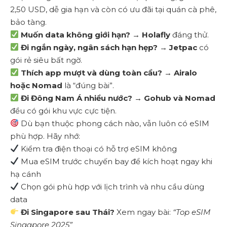
2,50 USD, dễ gia hạn và còn có ưu đãi tại quán cà phê,
bảo tàng.
Muốn data không giới hạn?
→
Holafly
đáng thử.
Đi ngắn ngày, ngân sách hạn hẹp?
→
Jetpac
có
gói rẻ siêu bất ngờ.
Thích app mượt và dùng toàn cầu?
→
Airalo
hoặc Nomad
là “đúng bài”.
Đi Đông Nam Á nhiều nước?
→
Gohub và Nomad
đều có gói khu vực cực tiện.
Dù bạn thuộc phong cách nào, vẫn luôn có eSIM
phù hợp. Hãy nhớ:
Kiểm tra điện thoại có hỗ trợ eSIM không
Mua eSIM trước chuyến bay để kích hoạt ngay khi
hạ cánh
Chọn gói phù hợp với lịch trình và nhu cầu dùng
data
Đi Singapore sau Thái?
Xem ngay bài:
“Top eSIM
Singapore 2025”