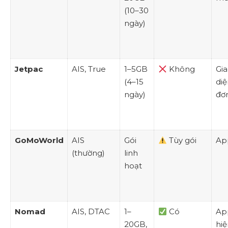
(10–30
ngày)
Jetpac
AIS, True
1–5GB
Không
Gi
(4–15
diệ
ngày)
đơ
GoMoWorld
AIS
Gói
Tùy gói
Ap
(thường)
linh
hoạt
Nomad
AIS, DTAC
1–
Có
Ap
20GB,
hiệ