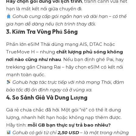
Hãy chọn gói đúng với lịch trình
, tránh cảnh vừa hết
hạn là mất kết nối giữa chuyến đi.
Gohub cung cấp gói ngắn hạn và dài hạn – có thể
gia hạn dễ dàng nếu lịch trình thay đổi.
3. Kiểm Tra Vùng Phủ Sóng
Phần lớn eSIM Thái dùng mạng AIS, DTAC hoặc
TrueMove H – nhưng
chất lượng phủ sóng không
nơi nào cũng như nhau
. Nếu bạn định ghé Pai, hay
trekking gần Chiang Rai – hãy chọn eSIM có kết nối
mạnh toàn quốc.
Gohub hợp tác trực tiếp với nhà mạng Thái, đảm
bảo tốc độ ổn định ngay cả ở vùng xa.
4. So Sánh Giá Và Dung Lượng
Giá rẻ chưa chắc đã hời. Một gói “rẻ” có thể ít dung
lượng, nhanh hết hạn hoặc không nạp thêm được.
Hãy tính:
mỗi GB bạn thực sự trả bao nhiêu?
Gohub có gói từ chỉ
2,50 USD
– là một trong những