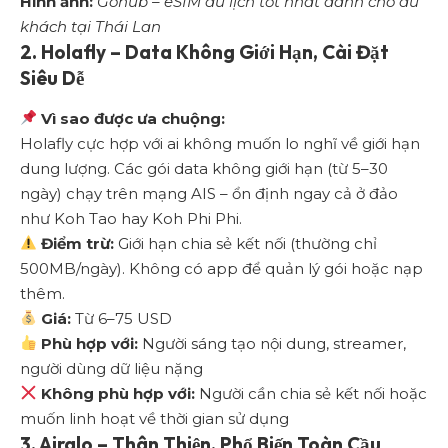
Hình ảnh:
Gohub – eSIM du lịch tốt nhất dành cho du
khách tại Thái Lan
2.
Holafly – Data Không Giới Hạn, Cài Đặt
Siêu Dễ
Vì sao được ưa chuộng:
Holafly
cực hợp với ai không muốn lo nghĩ về giới hạn
dung lượng. Các gói data không giới hạn (từ 5–30
ngày) chạy trên mạng AIS – ổn định ngay cả ở đảo
như Koh Tao hay Koh Phi Phi.
Điểm trừ:
Giới hạn chia sẻ kết nối (thường chỉ
500MB/ngày). Không có app để quản lý gói hoặc nạp
thêm.
Giá:
Từ 6–75 USD
Phù hợp với:
Người sáng tạo nội dung, streamer,
người dùng dữ liệu nặng
Không phù hợp với:
Người cần chia sẻ kết nối hoặc
muốn linh hoạt về thời gian sử dụng
3.
Airalo – Thân Thiện, Phổ Biến Toàn Cầu