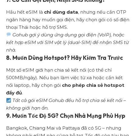
Hầu hết eSIM là
chỉ dùng data
, nhưng nếu cần OTP
ngân hàng hay muốn gọi điện, hãy chọn gói có số điện
thoại Thái hoặc hỗ trợ SMS.
Gohub gợi ý dùng ứng dụng gọi điện (VoIP), hoặc
kết hợp eSIM với SIM vật lý (dual-SIM) để nhận SMS từ
nhà.
8. Muốn Dùng Hotspot? Hãy Kiểm Tra Trước
Một số eSIM giới hạn chia sẻ kết nối (có thể chỉ
500MB/ngày). Nếu bạn làm việc từ xa hoặc cần kết
nối laptop, hãy chọn gói
cho phép chia sẻ hotspot
đầy đủ
.
Tất cả gói eSIM Gohub đều hỗ trợ chia sẻ kết nối –
không giới hạn ẩn.
9. Muốn Tốc Độ 5G? Chọn Nhà Mạng Phù Hợp
Bangkok, Chiang Mai và Pattaya đã có 5G – nhưng
không phải eSIM nào cũng hỗ trợ. Tốc độ còn tùy bạn