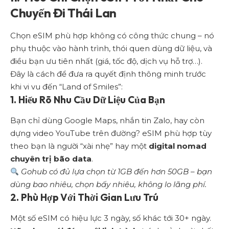
Chuyến Đi Thái Lan
Chọn eSIM phù hợp không có công thức chung – nó
phụ thuộc vào hành trình, thói quen dùng dữ liệu, và
điều bạn ưu tiên nhất (giá, tốc độ, dịch vụ hỗ trợ…).
Đây là cách để đưa ra quyết định thông minh trước
khi vi vu đến “Land of Smiles”:
1. Hiểu Rõ Nhu Cầu Dữ Liệu Của Bạn
Bạn chỉ dùng Google Maps, nhắn tin Zalo, hay còn
dựng video YouTube trên đường? eSIM phù hợp tùy
theo bạn là người “xài nhẹ” hay một
digital nomad
chuyên trị bão data
.
Gohub có đủ lựa chọn từ 1GB đến hơn 50GB – bạn
dùng bao nhiêu, chọn bấy nhiêu, không lo lãng phí.
2. Phù Hợp Với Thời Gian Lưu Trú
Một số eSIM có hiệu lực 3 ngày, số khác tới 30+ ngày.