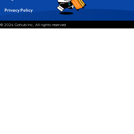
Best eSIM for Thailand 2025
P
lanning a trip to Thailand—the Land of Smiles?
Whether you’re wandering Bangkok’s bustling
streets, chasing sunsets in Phuket, or temple-
hopping in Chiang Mai, staying connected is more