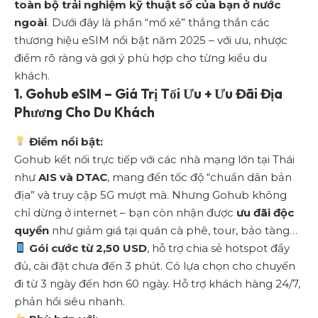
toàn bộ trải nghiệm kỹ thuật số của bạn ở nước
ngoài
. Dưới đây là phần “mổ xẻ” thẳng thắn các
thương hiệu eSIM nổi bật năm 2025 – với ưu, nhược
điểm rõ ràng và gợi ý phù hợp cho từng kiểu du
khách.
1.
Gohub eSIM – Giá Trị Tối Ưu + Ưu Đãi Địa
Phương Cho Du Khách
Điểm nổi bật:
Gohub kết nối trực tiếp với các nhà mạng lớn tại Thái
như
AIS và DTAC
, mang đến tốc độ “chuẩn dân bản
địa” và truy cập 5G mượt mà. Nhưng Gohub không
chỉ dừng ở internet – bạn còn nhận được
ưu đãi độc
quyền
như giảm giá tại quán cà phê, tour, bảo tàng…
Gói cước từ 2,50 USD
, hỗ trợ chia sẻ hotspot đầy
đủ, cài đặt chưa đến 3 phút. Có lựa chọn cho chuyến
đi từ 3 ngày đến hơn 60 ngày. Hỗ trợ khách hàng 24/7,
phản hồi siêu nhanh.