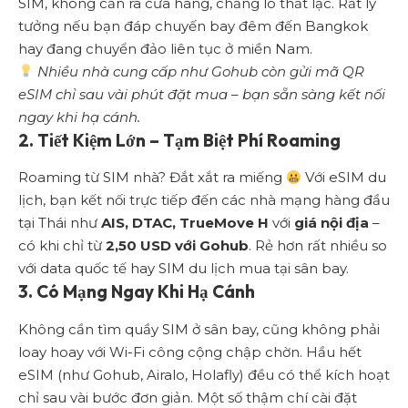
SIM, không cần ra cửa hàng, chẳng lo thất lạc. Rất lý
tưởng nếu bạn đáp chuyến bay đêm đến Bangkok
hay đang chuyển đảo liên tục ở miền Nam.
Nhiều nhà cung cấp như Gohub còn gửi mã QR
eSIM chỉ sau vài phút đặt mua – bạn sẵn sàng kết nối
ngay khi hạ cánh.
2. Tiết Kiệm Lớn – Tạm Biệt Phí Roaming
Roaming từ SIM nhà? Đắt xắt ra miếng
Với eSIM du
lịch, bạn kết nối trực tiếp đến các nhà mạng hàng đầu
tại Thái như
AIS, DTAC, TrueMove H
với
giá nội địa
–
có khi chỉ từ
2,50 USD với Gohub
. Rẻ hơn rất nhiều so
với data quốc tế hay SIM du lịch mua tại sân bay.
3. Có Mạng Ngay Khi Hạ Cánh
Không cần tìm quầy SIM ở sân bay, cũng không phải
loay hoay với Wi-Fi công cộng chập chờn. Hầu hết
eSIM (như Gohub, Airalo, Holafly) đều có thể kích hoạt
chỉ sau vài bước đơn giản. Một số thậm chí cài đặt