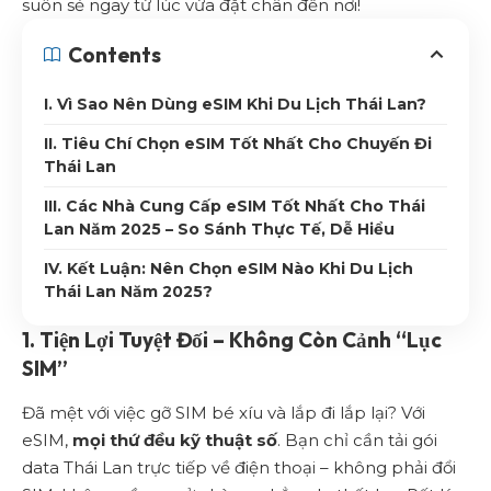
suôn sẻ ngay từ lúc vừa đặt chân đến nơi!
Contents
I. Vì Sao Nên Dùng eSIM Khi Du Lịch Thái Lan?
II. Tiêu Chí Chọn eSIM Tốt Nhất Cho Chuyến Đi
Thái Lan
III. Các Nhà Cung Cấp eSIM Tốt Nhất Cho Thái
Lan Năm 2025 – So Sánh Thực Tế, Dễ Hiểu
IV. Kết Luận: Nên Chọn eSIM Nào Khi Du Lịch
Thái Lan Năm 2025?
1. Tiện Lợi Tuyệt Đối – Không Còn Cảnh “Lục
SIM”
Đã mệt với việc gỡ SIM bé xíu và lắp đi lắp lại? Với
eSIM,
mọi thứ đều kỹ thuật số
. Bạn chỉ cần tải gói
data Thái Lan trực tiếp về điện thoại – không phải đổi