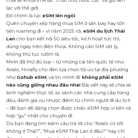
chia sẻ khoảnh khắc “chất như nước cất” và giữ liên
lạc với thế giới.
Đó chính là lúc
eSIM lên ngôi
.
Quên chuyện xếp hàng mua SIM ở sân bay hay tốn
tiền roaming đi – vì năm 2025 rồi,
eSIM du lịch Thái
Lan
cho bạn kết nối 5G siêu tốc, kích hoạt tức thì,
dùng ngay trên điện thoại. Không cần SIM vật lý,
không thủ tục rườm rà.
Mình đã thử đủ loại – từ những cái tên quốc tế như
Airalo, Holafly cho đến lựa chọn tối ưu tại địa phương
như
Gohub eSIM
, và tin mình đi:
không phải eSIM
nào cũng giống nhau đâu nha!
Bài viết này sẽ chia sẻ
kinh nghiệm thực tế, so sánh các nhà cung cấp hàng
đầu, đánh giá ưu nhược điểm từ chính người đi du lịch
– để bạn dễ dàng chọn được chiếc eSIM hợp ví tiền và
hợp “gu” nhất cho chuyến đi.
Dù bạn đang tìm kiếm câu trả lời cho “Airalo có tốt
không ở Thái?”, “Mua eSIM Thái Lan ở đâu?” hay chỉ