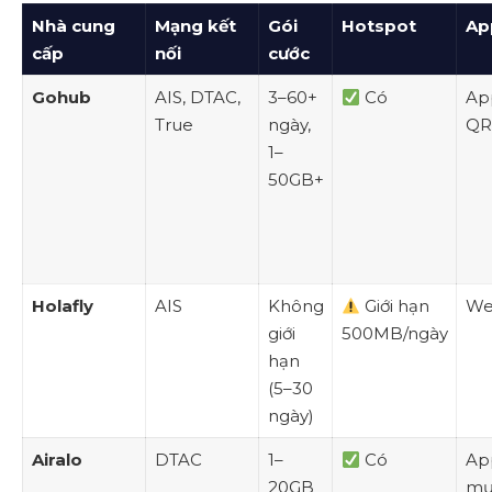
Nhà cung
Mạng kết
Gói
Hotspot
Ap
cấp
nối
cước
Gohub
AIS, DTAC,
3–60+
Có
Ap
True
ngày,
QR
1–
50GB+
Holafly
AIS
Không
Giới hạn
W
giới
500MB/ngày
hạn
(5–30
ngày)
Airalo
DTAC
1–
Có
Ap
20GB
mư