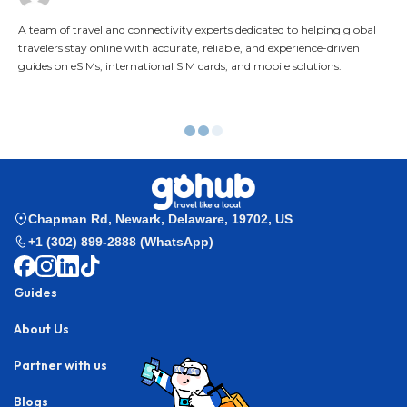
A team of travel and connectivity experts dedicated to helping global
travelers stay online with accurate, reliable, and experience-driven
guides on eSIMs, international SIM cards, and mobile solutions.
Gohub
>
Esim Guides
>
2025’s Best eSIM for Thailand | Save on Data,
Travel Easy
Esim Guides
2025’s Best eSIM for Thailand |
Save on Data, Travel Easy
Find the best value eSIM for Thailand travel. Instant
activation, flexible plans, and reliable 5G with Gohub,
Airalo, Jetpac & more.
By
Gohub Editorial
Destination:
Thailand
Last updated: September 7, 2025 4:21 am