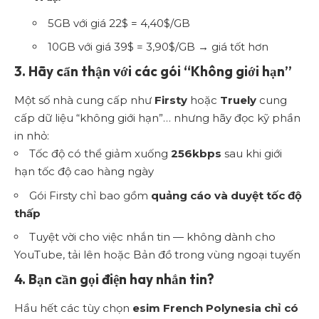
5GB với giá 22$ = 4,40$/GB
10GB với giá 39$ = 3,90$/GB → giá tốt hơn
3. Hãy cẩn thận với các gói “Không giới hạn”
Một số nhà cung cấp như
Firsty
hoặc
Truely
cung
cấp dữ liệu “không giới hạn”… nhưng hãy đọc kỹ phần
in nhỏ:
Tốc độ có thể giảm xuống
256kbps
sau khi giới
hạn tốc độ cao hàng ngày
Gói Firsty chỉ bao gồm
quảng cáo và duyệt tốc độ
thấp
Tuyệt vời cho việc nhắn tin — không dành cho
YouTube, tải lên hoặc Bản đồ trong vùng ngoại tuyến
4. Bạn cần gọi điện hay nhắn tin?
Hầu hết các tùy chọn
esim French Polynesia
chỉ có