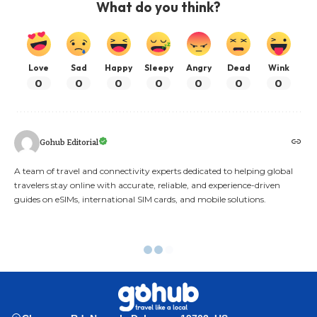
What do you think?
Love
Sad
Happy
Sleepy
Angry
Dead
Wink
0
0
0
0
0
0
0
Gohub Editorial
A team of travel and connectivity experts dedicated to helping global
travelers stay online with accurate, reliable, and experience-driven
guides on eSIMs, international SIM cards, and mobile solutions.