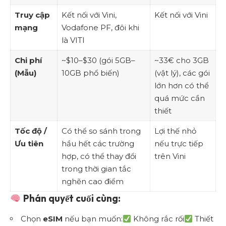
Truy cập
Kết nối với Vini,
Kết nối với Vini
mạng
Vodafone PF, đôi khi
là VITI
Chi phí
~$10–$30 (gói 5GB–
~33€ cho 3GB
(Mẫu)
10GB phổ biến)
(vật lý), các gói
lớn hơn có thể
quá mức cần
thiết
Tốc độ /
Có thể so sánh trong
Lợi thế nhỏ
Ưu tiên
hầu hết các trường
nếu trực tiếp
hợp, có thể thay đổi
trên Vini
trong thời gian tắc
nghẽn cao điểm
Phán quyết cuối cùng:
Chọn
eSIM
nếu bạn muốn:
Không rắc rối
Thiết