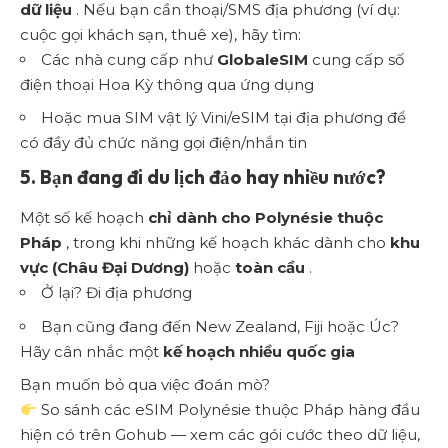
dữ liệu
. Nếu bạn cần thoại/SMS địa phương (ví dụ:
cuộc gọi khách sạn, thuê xe), hãy tìm:
Các nhà cung cấp như
GlobaleSIM
cung cấp số
điện thoại Hoa Kỳ thông qua ứng dụng
Hoặc mua SIM vật lý Vini/eSIM tại địa phương để
có đầy đủ chức năng gọi điện/nhắn tin
5. Bạn đang đi du lịch đảo hay nhiều nước?
Một số kế hoạch
chỉ dành cho Polynésie thuộc
Pháp
, trong khi những kế hoạch khác dành cho
khu
vực (Châu Đại Dương)
hoặc
toàn cầu
.
Ở lại? Đi địa phương
Bạn cũng đang đến New Zealand, Fiji hoặc Úc?
Hãy cân nhắc một
kế hoạch nhiều quốc gia
Bạn muốn bỏ qua việc đoán mò?
So sánh các eSIM Polynésie thuộc Pháp hàng đầu
hiện có trên Gohub
— xem các gói cước theo dữ liệu,