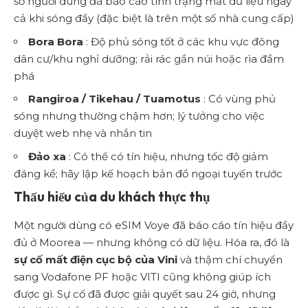
số người dùng đã báo cáo tình trạng mất dữ liệu ngay
cả khi sóng đầy (đặc biệt là trên một số nhà cung cấp)
Bora Bora
: Độ phủ sóng tốt ở các khu vực đông
dân cư/khu nghỉ dưỡng; rải rác gần núi hoặc rìa đầm
phá
Rangiroa / Tikehau / Tuamotus
: Có vùng phủ
sóng nhưng thường chậm hơn; lý tưởng cho việc
duyệt web nhẹ và nhắn tin
Đảo xa
: Có thể có tín hiệu, nhưng tốc độ giảm
đáng kể; hãy lập kế hoạch bản đồ ngoại tuyến trước
Thấu hiểu của du khách thực thụ
Một người dùng có eSIM Voye đã báo cáo tín hiệu đầy
đủ ở Moorea — nhưng không có dữ liệu. Hóa ra, đó là
sự cố mất điện cục bộ của Vini
và thậm chí chuyển
sang Vodafone PF hoặc VITI cũng không giúp ích
được gì. Sự cố đã được giải quyết sau 24 giờ, nhưng