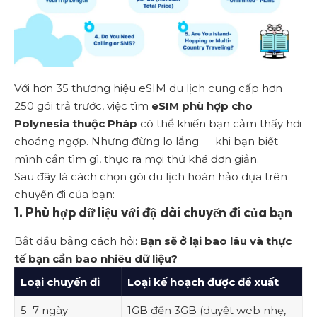
Với hơn 35 thương hiệu eSIM du lịch cung cấp hơn
250 gói trả trước, việc tìm
eSIM phù hợp cho
Polynesia thuộc Pháp
có thể khiến bạn cảm thấy hơi
choáng ngợp. Nhưng đừng lo lắng — khi bạn biết
mình cần tìm gì, thực ra mọi thứ khá đơn giản.
Sau đây là cách chọn gói du lịch hoàn hảo dựa trên
chuyến đi của bạn:
1. Phù hợp dữ liệu với độ dài chuyến đi của bạn
Bắt đầu bằng cách hỏi:
Bạn sẽ ở lại bao lâu và thực
tế bạn cần bao nhiêu dữ liệu?
Loại chuyến đi
Loại kế hoạch được đề xuất
5–7 ngày
1GB đến 3GB (duyệt web nhẹ,