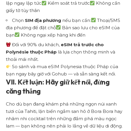
lập ngay lập tức
Kiểm soát trả trước
Không cần
giấy tờ tùy thân
Chọn
SIM địa phương
nếu bạn cần:
Thoại/SMS
địa phương để đặt chỗ
Bản sao lưu cho eSIM của
bạn
Không ngại xếp hàng khi đến
Đối với 90% du khách,
eSIM trả trước cho
Polynésie thuộc Pháp
là lựa chọn thông minh và
thoải mái nhất.
So sánh và mua eSIM Polynesia thuộc Pháp của
bạn ngay bây giờ với Gohub
— và sẵn sàng kết nối.
VII. Kết luận: Hãy giữ kết nối, đừng
căng thẳng
Cho dù bạn đang khám phá những ngọn núi xanh
tươi của Tahiti, lặn biển ngắm san hô ở Bora Bora hay
nhâm nhi cocktail trên những đầm phá màu ngọc
lam — bạn không nên phải lo lắng về dữ liệu di động.