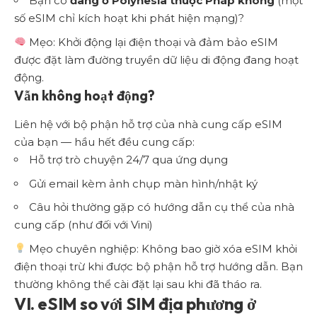
Bạn có
đang ở Polynesia thuộc Pháp không
(một
số eSIM chỉ kích hoạt khi phát hiện mạng)?
Mẹo: Khởi động lại điện thoại và đảm bảo eSIM
được đặt làm đường truyền dữ liệu di động đang hoạt
động.
Vẫn không hoạt động?
Liên hệ với bộ phận hỗ trợ của nhà cung cấp eSIM
của bạn — hầu hết đều cung cấp:
Hỗ trợ trò chuyện 24/7 qua ứng dụng
Gửi email kèm ảnh chụp màn hình/nhật ký
Câu hỏi thường gặp có hướng dẫn cụ thể của nhà
cung cấp (như đối với Vini)
Mẹo chuyên nghiệp: Không bao giờ xóa eSIM khỏi
điện thoại trừ khi được bộ phận hỗ trợ hướng dẫn. Bạn
thường không thể cài đặt lại sau khi đã tháo ra.
VI. eSIM so với SIM địa phương ở