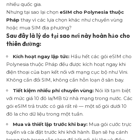
nhiều quốc gia.
Nhưng tại sao lại chọn
eSIM cho Polynesia thuộc
Pháp
thay vì các lựa chọn khác như chuyển vùng
hoặc mua SIM địa phương?
Sau đây là lý do tại sao nơi này hoàn hảo cho
thiên đường:
Kích hoạt ngay lập tức:
Hầu hết các gói eSIM cho
Polynesia thuộc Pháp đều được kích hoạt ngay khi
điện thoại của bạn kết nối với mạng cục bộ như Vini.
Không cần đổi SIM, không cần hỗn loạn ở sân bay.
Tiết kiệm nhiều phí chuyển vùng:
Nói lời tạm biệt
với mức giá 10 đô la/MB từ nhà mạng trong nước. Các
gói eSIM trả trước có giá rất rẻ — một số gói dưới 10
đô la cho dữ liệu trong một tuần.
Mua và thiết lập trước khi bay:
Mua gói cước trực
tuyến và cài đặt trước khi khởi hành. Bạn sẽ hạ cánh
trong tình trạng sẵn sàng để kết nối, tải lên và điều