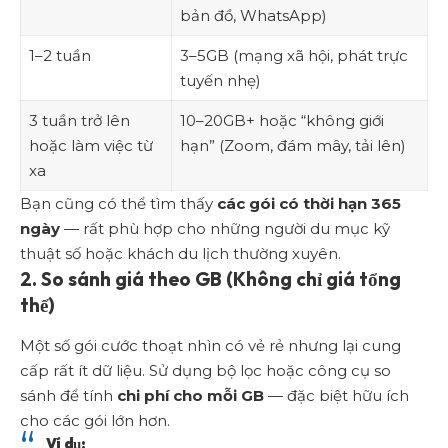
bản đồ, WhatsApp)
1–2 tuần
3–5GB (mạng xã hội, phát trực
tuyến nhẹ)
3 tuần trở lên
10–20GB+ hoặc “không giới
hoặc làm việc từ
hạn” (Zoom, đám mây, tải lên)
xa
Bạn cũng có thể tìm thấy
các gói có thời hạn 365
ngày
— rất phù hợp cho những người du mục kỹ
thuật số hoặc khách du lịch thường xuyên.
2. So sánh giá theo GB (Không chỉ giá tổng
thể)
Một số gói cước thoạt nhìn có vẻ rẻ nhưng lại cung
cấp rất ít dữ liệu. Sử dụng bộ lọc hoặc công cụ so
sánh để tính
chi phí cho mỗi GB
— đặc biệt hữu ích
cho các gói lớn hơn.
Ví dụ: