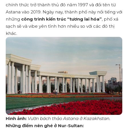
chính thức trở thành thủ đô năm 1997 và đổi tên từ
Astana vào 2019. Ngày nay, thành phố này nổi tiếng với
những
công trình kiến trúc “tương lai hóa”
, phố xá
sạch sẽ và vibe yên tĩnh hơn nhiều so với các đô thị
khác.
Hình ảnh:
Vườn bách thảo Astana ở Kazakhstan.
Những điểm nên ghé ở Nur-Sultan: