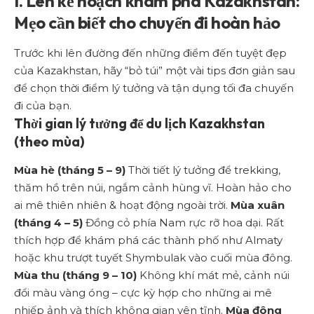
I. Lên kế hoạch khám phá Kazakhstan:
Mẹo cần biết cho chuyến đi hoàn hảo
Trước khi lên đường đến những điểm đến tuyệt đẹp
của Kazakhstan, hãy “bỏ túi” một vài tips đơn giản sau
để chọn thời điểm lý tưởng và tận dụng tối đa chuyến
đi của bạn.
Thời gian lý tưởng để du lịch Kazakhstan
(theo mùa)
Mùa hè (tháng 5 – 9)
Thời tiết lý tưởng để trekking,
thăm hồ trên núi, ngắm cảnh hùng vĩ. Hoàn hảo cho
ai mê thiên nhiên & hoạt động ngoài trời.
Mùa xuân
(tháng 4 – 5)
Đồng cỏ phía Nam rực rỡ hoa dại. Rất
thích hợp để khám phá các thành phố như Almaty
hoặc khu trượt tuyết Shymbulak vào cuối mùa đông.
Mùa thu (tháng 9 – 10)
Không khí mát mẻ, cảnh núi
đổi màu vàng óng – cực kỳ hợp cho những ai mê
nhiếp ảnh và thích không gian yên tĩnh.
Mùa đông