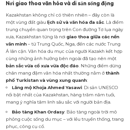
Nơi giao thoa văn hóa và di sản sống động
Kazakhstan không chỉ có thiên nhiên – đây còn là
một vùng đất giàu
lịch sử và văn hóa đa sắc
. Là điểm
trung chuyển quan trọng trên Con đường Tơ lụa ngày
xưa, Kazakhstan từng là nơi
giao thoa giữa các nền
văn minh
– từ Trung Quốc, Nga, đến các nước Trung
Á lân cận. Văn hóa du mục của người Kazakh kết hợp
cùng những ảnh hưởng bên ngoài đã tạo nên một
bản sắc vừa cổ xưa vừa độc đáo
. Những điểm dừng
chân mang đậm văn hóa nhất thường nằm ở
thành
phố Turkistan và vùng xung quanh
:
Lăng mộ Khoja Ahmed Yasawi
: Di sản UNESCO
nổi bật nhất của Kazakhstan, hàng trăm năm tuổi,
mang ý nghĩa tâm linh sâu sắc với người bản địa.
Bảo tàng Khan Ordasy
: Bảo tàng ngoài trời mô
phỏng cuộc sống du mục – với lều truyền thống, trang
phục, công cụ cổ.