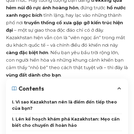
quá mức. Hãy tưởng tượng bạn đang
trekking qua
hẻm núi đỏ rực ánh hoàng hôn
, đứng trước
hồ nước
xanh ngọc bích
tĩnh lặng, hay lạc vào những thành
phố nơi
truyền thống cổ xưa gặp gỡ kiến trúc hiện
đại
– một sự giao thoa độc đáo chỉ có ở đây.
Kazakhstan hiện vẫn còn là “viên ngọc ẩn” trong mắt
du khách quốc tế – và chính điều đó khiến nơi này
càng đặc biệt hơn
. Nếu bạn yêu bầu trời rộng lớn,
con người hiền hòa và những khung cảnh khiến bạn
cảm thấy “nhỏ bé” theo cách thật tuyệt vời – thì đây là
vùng đất dành cho bạn
.
Contents
I. Vì sao Kazakhstan nên là điểm đến tiếp theo
của bạn?
I. Lên kế hoạch khám phá Kazakhstan: Mẹo cần
biết cho chuyến đi hoàn hảo