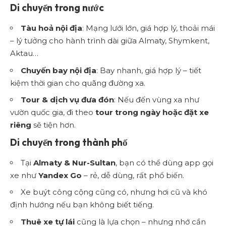
Di chuyển trong nước
Tàu hoả nội địa
: Mạng lưới lớn, giá hợp lý, thoải mái
– lý tưởng cho hành trình dài giữa Almaty, Shymkent,
Aktau…
Chuyến bay nội địa
: Bay nhanh, giá hợp lý – tiết
kiệm thời gian cho quãng đường xa.
Tour & dịch vụ đưa đón
: Nếu đến vùng xa như
vườn quốc gia, đi theo
tour trong ngày hoặc đặt xe
riêng
sẽ tiện hơn.
Di chuyển trong thành phố
Tại
Almaty & Nur-Sultan
, bạn có thể dùng app gọi
xe như
Yandex Go
– rẻ, dễ dùng, rất phổ biến.
Xe buýt công cộng cũng có, nhưng hơi cũ và khó
định hướng nếu bạn không biết tiếng.
Thuê xe tự lái
cũng là lựa chọn – nhưng nhớ cần