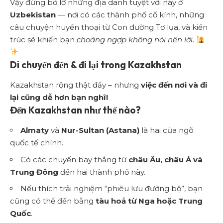
Vậy đừng bỏ lỡ
những địa danh tuyệt vời này ở
Uzbekistan
— nơi có các thành phố cổ kính, những
câu chuyện huyền thoại từ Con đường Tơ lụa, và kiến
trúc sẽ khiến bạn
choáng ngợp không nói nên lời
.
Di chuyển đến & đi lại trong Kazakhstan
Kazakhstan rộng thật đấy – nhưng
việc đến nơi và đi
lại cũng dễ hơn bạn nghĩ!
Đến Kazakhstan như thế nào?
Almaty
và
Nur-Sultan (Astana)
là hai cửa ngõ
quốc tế chính.
Có các chuyến bay thẳng từ
châu Âu, châu Á và
Trung Đông
đến hai thành phố này.
Nếu thích trải nghiệm “phiêu lưu đường bộ”, bạn
cũng có thể đến bằng
tàu hoả từ Nga hoặc Trung
Quốc
.