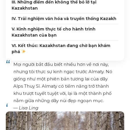
III. Những điểm đến không thể bỏ lỡ tại
Kazakhstan
IV. Trải nghiệm văn hóa và truyền thống Kazakh
V. Kinh nghiệm thực tế cho hành trình
Kazakhstan của bạn
VI. Kết thúc: Kazakhstan đang chờ bạn khám
phá
Mọi người bắt đầu biết nhiều hơn về nơi này,
nhưng tôi thực sự kinh ngạc trước Almaty. Nó
giống như một phiên bản tương lai của dãy
Alps Thuỵ Sĩ. Almaty có tiềm năng trở thành
khu trượt tuyết tuyệt vời, lại là một thành phố
nằm giữa những dãy núi đẹp ngoạn mục.
—
Lisa Ling