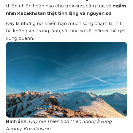
thiên nhiên hoàn hảo cho trekking, cắm trại, và
ngắm
nhìn Kazakhstan thật tĩnh lặng và nguyên sơ
.
Đây là những nơi khiến bạn muốn sống chậm lại, hít
hà không khí trong lành, và thực sự kết nối với thế giới
xung quanh.
Hình ảnh:
Dãy núi Thiên Sơn (Tien Shan) ở vùng
Almaty, Kazakhstan.