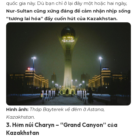
quốc gia này. Dù bạn chỉ ở lại đây một hoặc hai ngày,
Nur-Sultan cũng xứng đáng để cảm nhận nhịp sống
“tương lai hóa” đầy cuốn hút của Kazakhstan.
Hình ảnh:
Tháp Bayterek về đêm ở Astana,
Kazakhstan.
3.
Hẻm núi Charyn – “Grand Canyon” của
Kazakhstan