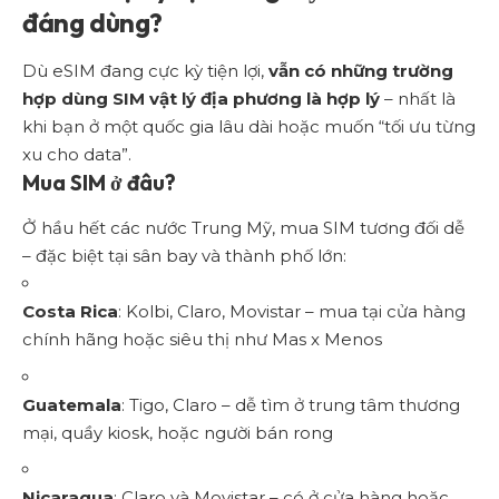
đáng dùng?
Dù eSIM đang cực kỳ tiện lợi,
vẫn có những trường
hợp dùng SIM vật lý địa phương là hợp lý
– nhất là
khi bạn ở một quốc gia lâu dài hoặc muốn “tối ưu từng
xu cho data”.
Mua SIM ở đâu?
Ở hầu hết các nước Trung Mỹ, mua SIM tương đối dễ
– đặc biệt tại sân bay và thành phố lớn:
Costa Rica
: Kolbi, Claro, Movistar – mua tại cửa hàng
chính hãng hoặc siêu thị như Mas x Menos
Guatemala
: Tigo, Claro – dễ tìm ở trung tâm thương
mại, quầy kiosk, hoặc người bán rong
Nicaragua
: Claro và Movistar – có ở cửa hàng hoặc