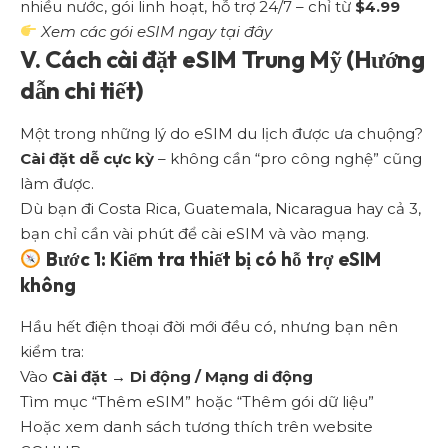
nhiều nước, gói linh hoạt, hỗ trợ 24/7 – chỉ từ
$4.99
Xem các gói eSIM ngay tại đây
V. Cách cài đặt eSIM Trung Mỹ (Hướng
dẫn chi tiết)
Một trong những lý do eSIM du lịch được ưa chuộng?
Cài đặt dễ cực kỳ
– không cần “pro công nghệ” cũng
làm được.
Dù bạn đi Costa Rica, Guatemala, Nicaragua hay cả 3,
bạn chỉ cần vài phút để cài eSIM và vào mạng.
Bước 1: Kiểm tra thiết bị có hỗ trợ eSIM
không
Hầu hết điện thoại đời mới đều có, nhưng bạn nên
kiểm tra:
Vào
Cài đặt → Di động / Mạng di động
Tìm mục “Thêm eSIM” hoặc “Thêm gói dữ liệu”
Hoặc xem danh sách tương thích trên website