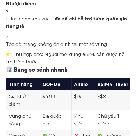
Nhược điểm:
Ít lựa chọn khu vực –
đa số chỉ hỗ trợ từng quốc gia
riêng lẻ
Tốc độ mạng không ổn định tại một số vùng
Phù hợp cho: Người mới dùng eSIM, cần được hỗ
trợ từng bước
Bảng so sánh nhanh
Tính năng
GOHUB
Airalo
eSIM4Travel
Giá khởi
$4.99
$15
~$8
điểm
Vùng phủ
Đa quốc
Khu
Chủ yếu 1
sóng
gia
vực
nước
Chia sẻ
Có
Hạn
Thường