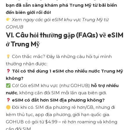
bạn đã sẵn sàng khám phá Trung Mỹ từ bãi biển
đến biên giới rồi đó!
Xem ngay các gói eSIM khu vực Trung Mỹ từ
GOHUB
VI. Câu hỏi thường gặp (FAQs) về eSIM
ở Trung Mỹ
Còn thắc mắc? Đây là những câu hỏi tụi mình
thường nhận được:
Tôi có thể dùng 1 eSIM cho nhiều nước Trung Mỹ
không?
Có! Gói eSIM khu vực (như GOHUB)
hỗ trợ nhiều
nước
, không cần đổi SIM mỗi lần qua biên giới.
eSIM có đắt hơn SIM địa phương không?
Đôi khi có. SIM địa phương rẻ hơn/GB, nhưng đi
kèm thủ tục, app địa phương, giới hạn quốc gia.
GOHUB có gói từ $4.99 – rẻ hơn roaming và không
cần đổi SIM.