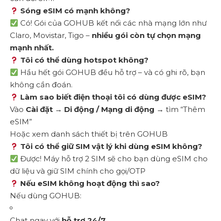
Sóng eSIM có mạnh không?
Có! Gói của GOHUB kết nối các nhà mạng lớn như
Claro, Movistar, Tigo –
nhiều gói còn tự chọn mạng
mạnh nhất.
Tôi có thể dùng hotspot không?
Hầu hết gói GOHUB đều hỗ trợ – và có ghi rõ, bạn
không cần đoán.
Làm sao biết điện thoại tôi có dùng được eSIM?
Vào
Cài đặt → Di động / Mạng di động
→ tìm “Thêm
eSIM”
Hoặc xem danh sách thiết bị trên GOHUB
Tôi có thể giữ SIM vật lý khi dùng eSIM không?
Được! Máy hỗ trợ 2 SIM sẽ cho bạn dùng eSIM cho
dữ liệu và giữ SIM chính cho gọi/OTP
Nếu eSIM không hoạt động thì sao?
Nếu dùng GOHUB:
Chat ngay với
hỗ trợ 24/7