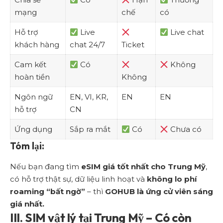
mạng
chế
có
Hỗ trợ
Live
Live chat
khách hàng
chat 24/7
Ticket
Cam kết
Có
Không
hoàn tiền
Không
Ngôn ngữ
EN, VI, KR,
EN
EN
hỗ trợ
CN
Ứng dụng
Sắp ra mắt
Có
Chưa có
Tóm lại:
Nếu bạn đang tìm
eSIM giá tốt nhất cho Trung Mỹ
,
có hỗ trợ thật sự, dữ liệu linh hoạt và
không lo phí
roaming “bất ngờ”
– thì
GOHUB là ứng cử viên sáng
giá nhất.
III. SIM vật lý tại Trung Mỹ – Có còn