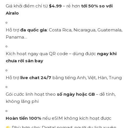
Giá khởi điểm chỉ từ
$4.99
– rẻ hơn
tới 50% so với
Airalo
Hỗ trợ
đa quốc gia
: Costa Rica, Nicaragua, Guatemala,
Panama…
Kích hoạt ngay qua QR code – dùng được
ngay khi
chưa rời sân bay
Hỗ trợ
live chat 24/7
bằng tiếng Anh, Việt, Hàn, Trung
Gói cước linh hoạt theo
số ngày hoặc GB
– dễ tính,
không lãng phí
Hoàn tiền 100%
nếu eSIM không kích hoạt được
Phù hợp cho: Digital nomad, người du lịch xuyên