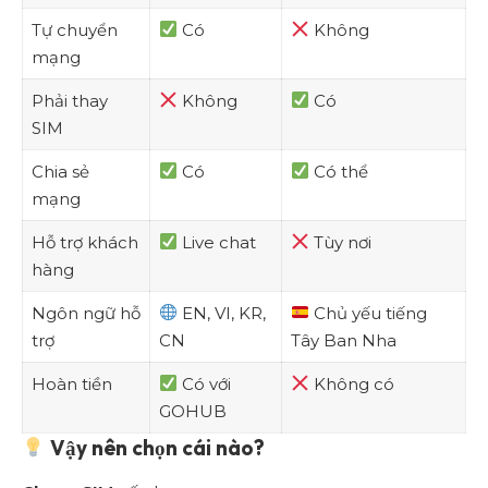
Tự chuyển
Có
Không
mạng
Phải thay
Không
Có
SIM
Chia sẻ
Có
Có thể
mạng
Hỗ trợ khách
Live chat
Tùy nơi
hàng
Ngôn ngữ hỗ
EN, VI, KR,
Chủ yếu tiếng
trợ
CN
Tây Ban Nha
Hoàn tiền
Có với
Không có
GOHUB
Vậy nên chọn cái nào?