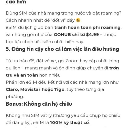
cao hơn
Dùng SIM của nhà mạng trong nước và bật roaming?
Cách nhanh nhất để “đốt ví” đấy
eSIM du lịch giúp bạn
tránh hoàn toàn phí roaming
,
và những gói như của
GOHUB chỉ từ $4.99
– thuộc
top lựa chọn tiết kiệm nhất hiện nay.
5. Đáng tin cậy cho cả làm việc lẫn điều hướng
Từ tra bản đồ, đặt vé xe, gọi Zoom hay cập nhật blog
du lịch – mạng mạnh và ổn định giúp chuyến đi
trơn
tru và an toàn
hơn nhiều.
Phần lớn eSIM đều kết nối với các nhà mạng lớn như
Claro, Movistar hoặc Tigo
, tùy theo từng địa
phương.
Bonus: Không cần hộ chiếu
Không như SIM vật lý (thường yêu cầu chụp hộ chiếu
để đăng ký), eSIM là
100% kỹ thuật số
.