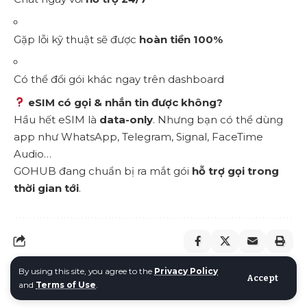
Gặp lỗi kỹ thuật sẽ được
hoàn tiền 100%
Có thể đổi gói khác ngay trên dashboard
eSIM có gọi & nhắn tin được không?
Hầu hết eSIM là
data-only
. Nhưng bạn có thể dùng
app như WhatsApp, Telegram, Signal, FaceTime
Audio…
GOHUB đang chuẩn bị ra mắt gói
hỗ trợ gọi trong
thời gian tới
.
By using this site, you agree to the
Privacy Policy
Accept
and
Terms of Use
.
What do you think?