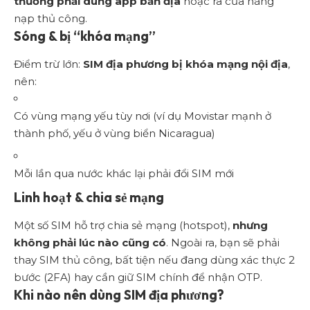
thường phải dùng app bản địa
hoặc ra cửa hàng
nạp thủ công.
Sóng & bị “khóa mạng”
Điểm trừ lớn:
SIM địa phương bị khóa mạng nội địa
,
nên:
Có vùng mạng yếu tùy nơi (ví dụ Movistar mạnh ở
thành phố, yếu ở vùng biển Nicaragua)
Mỗi lần qua nước khác lại phải đổi SIM mới
Linh hoạt & chia sẻ mạng
Một số SIM hỗ trợ chia sẻ mạng (hotspot),
nhưng
không phải lúc nào cũng có
. Ngoài ra, bạn sẽ phải
thay SIM thủ công, bất tiện nếu đang dùng xác thực 2
bước (2FA) hay cần giữ SIM chính để nhận OTP.
Khi nào nên dùng SIM địa phương?