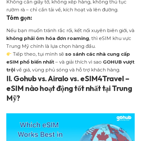
Không cần giấy tờ, không xếp hàng, không thủ tục
rườm rà – chỉ cần tải về, kích hoạt và lên đường.
Tóm gọn:
Nếu bạn muốn tránh rắc rối, kết nối xuyên biên giới, và
không phải ôm hóa đơn roaming
, thì eSIM khu vực
Trung Mỹ chính là lựa chọn hàng đầu.
Tiếp theo, tụi mình sẽ
so sánh các nhà cung cấp
eSIM phổ biến nhất
– và giải thích vì sao
GOHUB vượt
trội
về giá, vùng phủ sóng và hỗ trợ khách hàng.
II. Gohub vs. Airalo vs. eSIM4Travel –
eSIM nào hoạt động tốt nhất tại Trung
Mỹ?