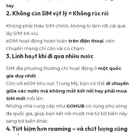
tay
.
2. Không cần SIM vật lý = Không rắc rối
Không phải tháo SIM chính, không lo làm rớt cái que
lấy SIM bé xíu.
eSIM hoạt động hoàn toàn
trên điện thoại
, nên
chuyển mạng chỉ cần vài cú chạm.
3. Linh hoạt khi đi qua nhiều nước
SIM địa phương thường chỉ hoạt động ở
một quốc
gia duy nhất
.
Còn với eSIM khu vực Trung Mỹ, bạn có thể
di chuyển
giữa các nước mà không mất kết nối hay phải mua
SIM mới
mỗi lần.
Những nhà cung cấp như
GOHUB
có vùng phủ sóng
đa quốc gia, giúp bạn kết nối mượt mà từ bờ biển này
sang bờ biển khác.
4. Tiết kiệm hơn roaming – và chất lượng cũng