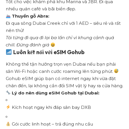
Tốt cho việc khám phá khu Marina và JBR. Đi qua
nhiều quán café và bãi biển đẹp.
Thuyền gỗ Abra:
Đi qua sông Dubai Creek chỉ với 1 AED – siêu rẻ và rất
nên thử!
Tôi từng đi qua đi lại ba lần chỉ vì khung cảnh quá
chill. Đừng đánh giá
Luôn kết nối với eSIM Gohub
Không thể tận hưởng trọn vẹn Dubai nếu bạn phải
săn Wi-Fi hoặc canh cước roaming lên từng phút
Gohub eSIM giúp bạn có internet ngay khi vừa đặt
chân đến, lại không cần đổi SIM vật lý hay ra cửa hàng.
Lý do nên dùng eSIM Gohub tại Dubai:
Kích hoạt ngay khi đáp sân bay DXB
Gói cước linh hoạt – trả đúng nhu cầu