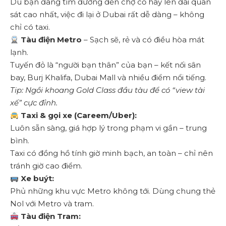
Dù bạn đang tìm đường đến chợ cổ hay lên đài quan
sát cao nhất, việc đi lại ở Dubai rất dễ dàng – không
chỉ có taxi.
Tàu điện Metro
– Sạch sẽ, rẻ và có điều hòa mát
lạnh.
Tuyến đỏ là “người bạn thân” của bạn – kết nối sân
bay, Burj Khalifa, Dubai Mall và nhiều điểm nổi tiếng.
Tip: Ngồi khoang Gold Class đầu tàu để có “view tài
xế” cực đỉnh.
Taxi & gọi xe (Careem/Uber):
Luôn sẵn sàng, giá hợp lý trong phạm vi gần – trung
bình.
Taxi có đồng hồ tính giờ minh bạch, an toàn – chỉ nên
tránh giờ cao điểm.
Xe buýt:
Phủ những khu vực Metro không tới. Dùng chung thẻ
Nol với Metro và tram.
Tàu điện Tram: