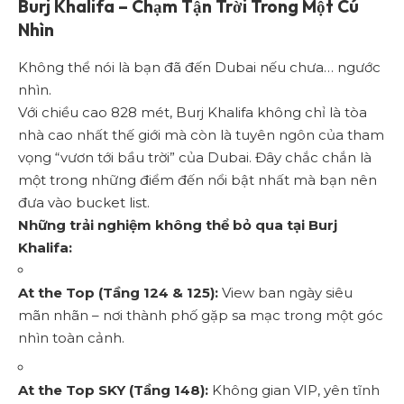
Burj Khalifa – Chạm Tận Trời Trong Một Cú
Nhìn
Không thể nói là bạn đã đến Dubai nếu chưa… ngước
nhìn.
Với chiều cao 828 mét, Burj Khalifa không chỉ là tòa
nhà cao nhất thế giới mà còn là tuyên ngôn của tham
vọng “vươn tới bầu trời” của Dubai. Đây chắc chắn là
một trong những điểm đến nổi bật nhất mà bạn nên
đưa vào bucket list.
Những trải nghiệm không thể bỏ qua tại Burj
Khalifa:
At the Top (Tầng 124 & 125):
View ban ngày siêu
mãn nhãn – nơi thành phố gặp sa mạc trong một góc
nhìn toàn cảnh.
At the Top SKY (Tầng 148):
Không gian VIP, yên tĩnh