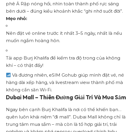
phê Ả Rập nóng hổi, nhìn toàn thành phố rực sáng
bên dưới – đúng kiểu khoảnh khắc “ghi nhớ suốt đời”.
Mẹo nhỏ:
Nên đặt vé online trước ít nhất 3–5 ngày, nhất là nếu
muốn ngắm hoàng hôn.
Tải app Burj Khalifa để kiểm tra độ trong của không
khí – có thật đấy!
Và đương nhiên, eSIM Gohub giúp mình đặt vé, né
hàng dài xếp hàng, và livestream view thành phố mà
không cần săn Wi-Fi.
Dubai Mall – Thiên Đường Giải Trí Và Mua Sắm
Ngay bên cạnh Burj Khalifa là nơi có thể khiến bạn…
quên luôn khái niệm “đi mall”. Dubai Mall không chỉ là
trung tâm mua sắm – mà còn là tổ hợp giải trí, trải
nghiệm và khám phá sensory overload chính hiệu.