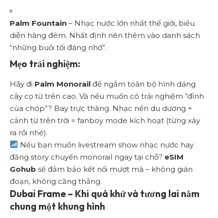
Palm Fountain
– Nhạc nước lớn nhất thế giới, biểu
diễn hàng đêm. Nhất định nên thêm vào danh sách
“những buổi tối đáng nhớ”.
Mẹo trải nghiệm:
Hãy đi
Palm Monorail
để ngắm toàn bộ hình dáng
cây cọ từ trên cao. Và nếu muốn có trải nghiệm “đỉnh
của chóp”? Bay trực thăng. Nhạc nền du dương +
cảnh từ trên trời = fanboy mode kích hoạt (từng xảy
ra rồi nhé).
Nếu bạn muốn livestream show nhạc nước hay
đăng story chuyến monorail ngay tại chỗ?
eSIM
Gohub
sẽ đảm bảo kết nối mượt mà – không gián
đoạn, không căng thẳng.
Dubai Frame – Khi quá khứ và tương lai nằm
chung một khung hình