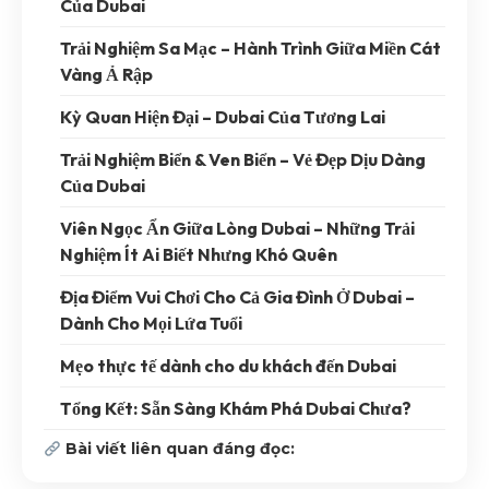
Của Dubai
Trải Nghiệm Sa Mạc – Hành Trình Giữa Miền Cát
Vàng Ả Rập
Kỳ Quan Hiện Đại – Dubai Của Tương Lai
Trải Nghiệm Biển & Ven Biển – Vẻ Đẹp Dịu Dàng
Của Dubai
Viên Ngọc Ẩn Giữa Lòng Dubai – Những Trải
Nghiệm Ít Ai Biết Nhưng Khó Quên
Địa Điểm Vui Chơi Cho Cả Gia Đình Ở Dubai –
Dành Cho Mọi Lứa Tuổi
Mẹo thực tế dành cho du khách đến Dubai
Tổng Kết: Sẵn Sàng Khám Phá Dubai Chưa?
Bài viết liên quan đáng đọc: