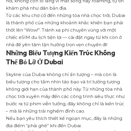
nối, không còn lo lắng vì mất sóng hay roaming, tự tin
khám phá như dân bản địa.
Từ các khu chợ cổ đến những tòa nhà chọc trời, Dubai
là thành phố của những khoảnh khắc khiến bạn phải
thốt lên “Wow!”. Tránh xa phí chuyển vùng với một
chiếc eSIM du lịch tiện lợi — cài đặt ngay từ khi còn ở
nhà để yên tâm tận hưởng trọn vẹn chuyến đi!
Những Biểu Tượng Kiến Trúc Không
Thể Bỏ Lỡ Ở Dubai
Skyline của Dubai không chỉ ấn tượng – mà còn là
biểu tượng cho tầm nhìn táo bạo và trí tưởng tượng
không giới hạn của thành phố này. Từ những tòa nhà
chọc trời xuyên mây đến các công trình siêu thực như
bước ra từ phim viễn tưởng, đây không chỉ là kiến trúc
– mà là những trải nghiệm đỉnh cao.
Nếu bạn yêu thích thiết kế ngoạn mục, đây là những
địa điểm “phải ghé” khi đến Dubai.