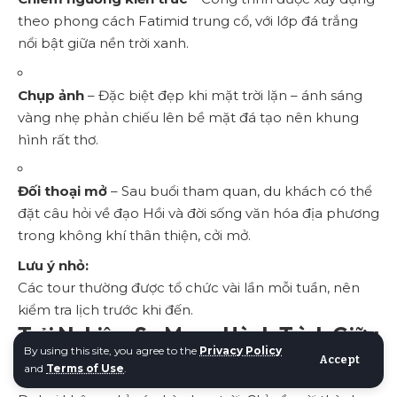
theo phong cách Fatimid trung cổ, với lớp đá trắng
nổi bật giữa nền trời xanh.
Chụp ảnh
– Đặc biệt đẹp khi mặt trời lặn – ánh sáng
vàng nhẹ phản chiếu lên bề mặt đá tạo nên khung
hình rất thơ.
Đối thoại mở
– Sau buổi tham quan, du khách có thể
đặt câu hỏi về đạo Hồi và đời sống văn hóa địa phương
trong không khí thân thiện, cởi mở.
Lưu ý nhỏ:
Các tour thường được tổ chức vài lần mỗi tuần, nên
kiểm tra lịch trước khi đến.
Trải Nghiệm Sa Mạc – Hành Trình Giữa
By using this site, you agree to the
Privacy Policy
Miền Cát Vàng Ả Rập
Accept
and
Terms of Use
.