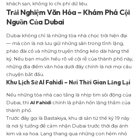
khách sạn, không lo chi phí dữ liệu.
Trải Nghiệm Văn Hóa – Khám Phá Cội
Nguồn Của Dubai
Dubai không chỉ là những tòa nhà chọc trời hiện đại
— mà còn là nơi lưu giữ những sân trong tĩnh lặng,
pháo đài cổ và những truyền thống kéo dài hàng thế
kỷ. Nếu bạn muốn hiểu rõ về cội rễ của thành phố này,
những địa điểm văn hóa dưới đây chính là nơi mọi câu
chuyện bắt đầu.
Khu Lịch Sử Al Fahidi – Nơi Thời Gian Lắng Lại
Nếu những tòa nhà cao tầng là nhịp tim sôi động của
Dubai, thì
Al Fahidi
chính là phần hồn lặng thầm của
thành phố.
Trước đây gọi là Bastakiya, khu di sản từ thế kỷ 19 này
là nơi lý tưởng để cảm nhận Dubai trước thời đại ánh
kim và xa hoa. Lang thang qua những con hẻm nhỏ