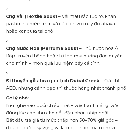
Chợ Vải (Textile Souk)
– Vải màu sắc rực rỡ, khăn
pashmina mềm mịn và cả dịch vụ may đo abaya
hoặc kandura tại chỗ.
Chợ Nước Hoa (Perfume Souk)
– Thử nước hoa Ả
Rập truyền thống hoặc tự tạo mùi hương độc quyền
cho mình – món quà lưu niệm đầy cá tính.
Đi thuyền gỗ abra qua lạch Dubai Creek
– Giá chỉ 1
AED, nhưng cảnh đẹp thì thuộc hàng nhất thành phố.
Gợi ý nhỏ:
Nên ghé vào buổi chiều mát – vừa tránh nắng, vừa
đúng lúc các khu chợ bắt đầu nhộn nhịp nhất.
Bắt đầu trả giá từ mức thấp hơn 50–70% giá gốc –
điều đó được kỳ vọng và là một phần của niềm vui