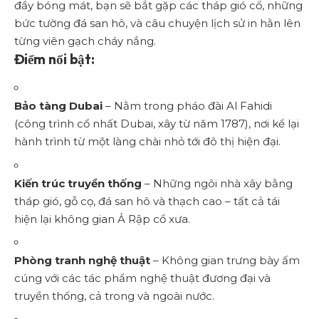
đầy bóng mát, bạn sẽ bắt gặp các tháp gió cổ, những
bức tường đá san hô, và câu chuyện lịch sử in hằn lên
từng viên gạch cháy nắng.
Điểm nổi bật:
Bảo tàng Dubai
– Nằm trong pháo đài Al Fahidi
(công trình cổ nhất Dubai, xây từ năm 1787), nơi kể lại
hành trình từ một làng chài nhỏ tới đô thị hiện đại.
Kiến trúc truyền thống
– Những ngôi nhà xây bằng
tháp gió, gỗ cọ, đá san hô và thạch cao – tất cả tái
hiện lại không gian Ả Rập cổ xưa.
Phòng tranh nghệ thuật
– Không gian trưng bày ấm
cúng với các tác phẩm nghệ thuật đương đại và
truyền thống, cả trong và ngoài nước.