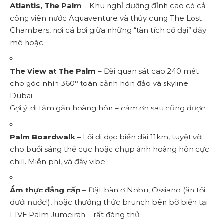
Atlantis, The Palm
– Khu nghỉ dưỡng đỉnh cao có cả
công viên nước Aquaventure và thủy cung The Lost
Chambers, nơi cá bơi giữa những “tàn tích cổ đại” đầy
mê hoặc.
The View at The Palm
– Đài quan sát cao 240 mét
cho góc nhìn 360° toàn cảnh hòn đảo và skyline
Dubai.
Gợi ý: đi tầm gần hoàng hôn – cảm ơn sau cũng được.
Palm Boardwalk
– Lối đi dọc biển dài 11km, tuyệt vời
cho buổi sáng thể dục hoặc chụp ảnh hoàng hôn cực
chill. Miễn phí, và đầy vibe.
Ẩm thực đẳng cấp
– Đặt bàn ở Nobu, Ossiano (ăn tối
dưới nước!), hoặc thưởng thức brunch bên bờ biển tại
FIVE Palm Jumeirah – rất đáng thử.