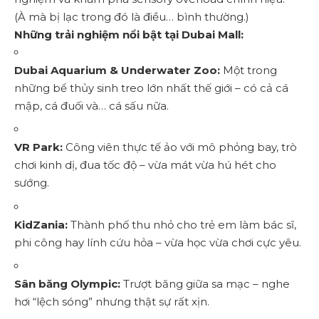
(À mà bị lạc trong đó là điều… bình thường.)
Những trải nghiệm nổi bật tại Dubai Mall:
Dubai Aquarium & Underwater Zoo:
Một trong
những bể thủy sinh treo lớn nhất thế giới – có cả cá
mập, cá đuối và… cá sấu nữa.
VR Park:
Công viên thực tế ảo với mô phỏng bay, trò
chơi kinh dị, đua tốc độ – vừa mát vừa hú hét cho
sướng.
KidZania:
Thành phố thu nhỏ cho trẻ em làm bác sĩ,
phi công hay lính cứu hỏa – vừa học vừa chơi cực yêu.
Sân băng Olympic:
Trượt băng giữa sa mạc – nghe
hơi “lệch sóng” nhưng thật sự rất xịn.