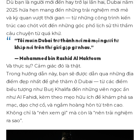
Dù bạn là người mới đến hay trở lại lần hai, Dubai năm
2025 hứa hẹn mang đến những trải nghiệm mới mẻ
và kỳ quan vượt thời gian — từ những công trình kiến
trúc cao chót vót đến những góc phố lịch sử thì thầm
câu chuyện từ quá khứ.
“Tôi muốn Dubai trở thành nơi mà mọi người từ
khắp nơi trên thế giới gặp gỡ nhau.”
— Mohammed bin Rashid Al Maktoum
Và thực sự? Cảm giác đó là thật.
Trong hướng dẫn này, bạn sẽ được dẫn qua những địa
điểm đẹp nhất để ghé thăm ở Dubai — từ các điểm
biểu tượng như Burj Khalifa đến những viên ngọc ẩn
như Al Fahidi, kèm theo mẹo hữu ích để khám phá sa
mạc, dạo chợ cổ, và ngắm hoàng hôn từ trên cao.
Không chỉ là “nên xem gì” mà còn là “nên trải nghiệm
ra sao”.