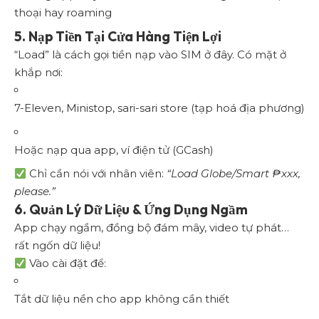
thoại hay roaming
5. Nạp Tiền Tại Cửa Hàng Tiện Lợi
“Load” là cách gọi tiền nạp vào SIM ở đây. Có mặt ở
khắp nơi:
7-Eleven, Ministop, sari-sari store (tạp hoá địa phương)
Hoặc nạp qua app, ví điện tử (GCash)
Chỉ cần nói với nhân viên:
“Load Globe/Smart ₱xxx,
please.”
6. Quản Lý Dữ Liệu & Ứng Dụng Ngầm
App chạy ngầm, đồng bộ đám mây, video tự phát…
rất ngốn dữ liệu!
Vào cài đặt để:
Tắt dữ liệu nền cho app không cần thiết