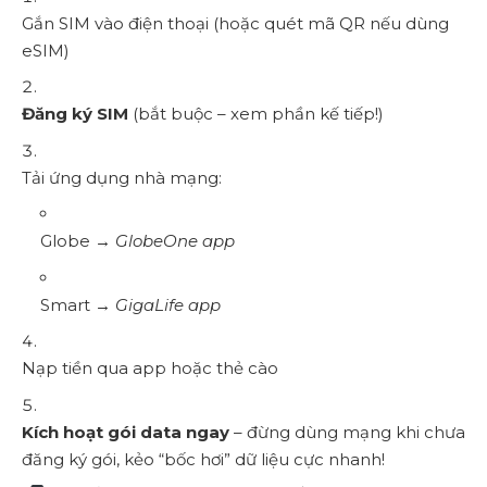
Gắn SIM vào điện thoại (hoặc quét mã QR nếu dùng
eSIM)
Đăng ký SIM
(bắt buộc – xem phần kế tiếp!)
Tải ứng dụng nhà mạng:
Globe →
GlobeOne app
Smart →
GigaLife app
Nạp tiền qua app hoặc thẻ cào
Kích hoạt gói data ngay
– đừng dùng mạng khi chưa
đăng ký gói, kẻo “bốc hơi” dữ liệu cực nhanh!