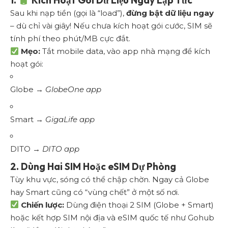
1.
Kích Hoạt Gói Dữ Liệu Ngay Lập Tức
Sau khi nạp tiền (gọi là “load”),
đừng bật dữ liệu ngay
– dù chỉ vài giây! Nếu chưa kích hoạt gói cước, SIM sẽ
tính phí theo phút/MB cực đắt.
Mẹo:
Tắt mobile data, vào app nhà mạng để kích
hoạt gói:
Globe →
GlobeOne app
Smart →
GigaLife app
DITO →
DITO app
2. Dùng Hai SIM Hoặc eSIM Dự Phòng
Tùy khu vực, sóng có thể chập chờn. Ngay cả Globe
hay Smart cũng có “vùng chết” ở một số nơi.
Chiến lược:
Dùng điện thoại 2 SIM (Globe + Smart)
hoặc kết hợp SIM nội địa và eSIM quốc tế như Gohub