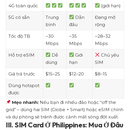
4G toàn quốc
(giới hạn)
5G có sẵn
Trung
Dẫn
Đang mở
bình
đầu
rộng
Tốc độ TB
~30
~35
~28–32
Mbps
Mbps
Mbps
Hỗ trợ eSIM
Dễ
Giới
Chủ yếu
dùng
hạn
SIM
Giá trả trước
$15–25
$12–20
$8–15
Dùng hotspot
được
Mẹo nhanh:
Nếu bạn đi nhiều đảo hoặc “off the
grid” – dùng hai SIM (Globe + Smart) hoặc eSIM chính
và dự phòng sẽ tránh được cảnh mất sóng đột xuất.
III. SIM Card Ở Philippines: Mua Ở Đâu