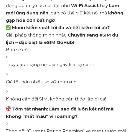
động quản lý các cài đặt như
Wi-Fi Assist
hay
Làm
mới ứng dụng nền
, bạn có thể giữ kết nối mà
không
gặp hóa đơn bất ngờ
.
Muốn kiểm soát tối đa và tiết kiệm tối ưu?
Giải pháp thông minh nhất:
Chuyển sang eSIM du
lịch – đặc biệt là eSIM GoHub!
Bạn sẽ có:
Truy cập mạng nội địa ngay khi hạ cánh
Giá tốt hơn nhiều so với roaming
Không cần đổi SIM, không cần tháo lắp gì cả!
Tóm tắt nhanh: Làm sao để luôn kết nối mà
không “mất máu” vì roaming?
Theo dõi “Current Period Roaming” và reset trước mỗi