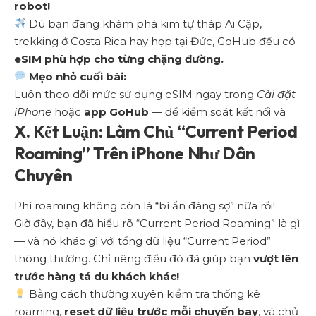
robot!
Dù bạn đang khám phá kim tự tháp Ai Cập,
trekking ở Costa Rica hay họp tại Đức, GoHub đều có
eSIM phù hợp cho từng chặng đường.
Mẹo nhỏ cuối bài:
Luôn theo dõi mức sử dụng eSIM ngay trong
Cài đặt
iPhone
hoặc
app GoHub
— để kiểm soát kết nối và
X. Kết Luận: Làm Chủ “Current Period
Roaming” Trên iPhone Như Dân
Chuyên
Phí roaming không còn là “bí ẩn đáng sợ” nữa rồi!
Giờ đây, bạn đã hiểu rõ “Current Period Roaming” là gì
— và nó khác gì với tổng dữ liệu “Current Period”
thông thường. Chỉ riêng điều đó đã giúp bạn
vượt lên
trước hàng tá du khách khác!
Bằng cách thường xuyên kiểm tra thống kê
roaming,
reset dữ liệu trước mỗi chuyến bay
, và chủ