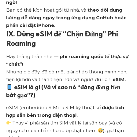
ngờ!
Bạn có thể kích hoạt gói từ nhà, và
theo dõi dung
lượng dễ dàng ngay trong ứng dụng GoHub
hoặc
phần cài đặt iPhone.
IX. Dùng eSIM để “Chặn Đứng” Phí
Roaming
Hãy thẳng thắn nhé —
phí roaming quốc tế thực sự
“chát”!
Nhưng giờ đây, đã có một giải pháp thông minh hơn,
tiện lợi hơn và thân thiện hơn với người du lịch:
eSIM.
eSIM là gì
(Và vì sao nó “đáng đồng tiền
bát gạo”?)
eSIM (embedded SIM) là SIM kỹ thuật số
được tích
hợp sẵn bên trong điện thoại.
Thay vì phải săn tìm SIM vật lý tại sân bay (và có
nguy cơ mua nhầm hoặc bị chặt chém
), giờ bạn