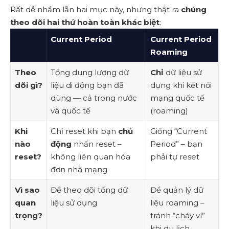
Rất dễ nhầm lẫn hai mục này, nhưng thật ra
chúng
theo dõi hai thứ hoàn toàn khác biệt
:
Current Period
Current Period
Roaming
Theo
Tổng dung lượng dữ
Chỉ
dữ liệu sử
dõi gì?
liệu di động bạn đã
dụng khi kết nối
dùng — cả trong nước
mạng quốc tế
và quốc tế
(roaming)
Khi
Chỉ reset khi bạn
chủ
Giống “Current
nào
động
nhấn reset –
Period” – bạn
reset?
không liên quan hóa
phải tự reset
đơn nhà mạng
Vì sao
Để theo dõi tổng dữ
Để quản lý dữ
quan
liệu sử dụng
liệu roaming –
trọng?
tránh “cháy ví”
khi du lịch