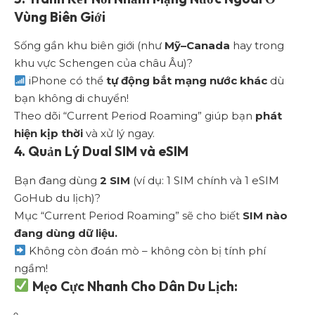
Vùng Biên Giới
Sống gần khu biên giới (như
Mỹ–Canada
hay trong
khu vực Schengen của châu Âu)?
iPhone có thể
tự động bắt mạng nước khác
dù
bạn không di chuyển!
Theo dõi “Current Period Roaming” giúp bạn
phát
hiện kịp thời
và xử lý ngay.
4. Quản Lý Dual SIM và eSIM
Bạn đang dùng
2 SIM
(ví dụ: 1 SIM chính và 1 eSIM
GoHub du lịch)?
Mục “Current Period Roaming” sẽ cho biết
SIM nào
đang dùng dữ liệu.
Không còn đoán mò – không còn bị tính phí
ngầm!
Mẹo Cực Nhanh Cho Dân Du Lịch: