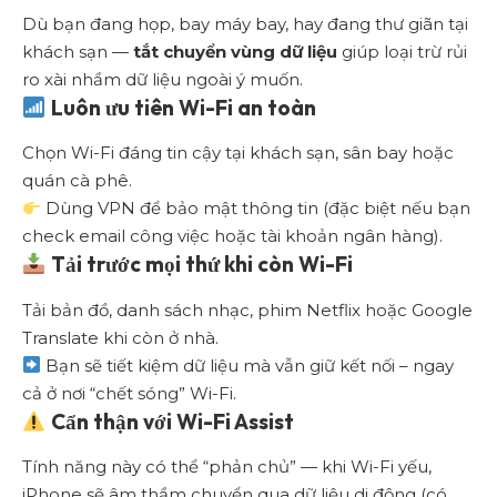
Dù bạn đang họp, bay máy bay, hay đang thư giãn tại
khách sạn —
tắt chuyển vùng dữ liệu
giúp loại trừ rủi
ro xài nhầm dữ liệu ngoài ý muốn.
Luôn ưu tiên Wi-Fi an toàn
Chọn Wi-Fi đáng tin cậy tại khách sạn, sân bay hoặc
quán cà phê.
Dùng VPN để bảo mật thông tin (đặc biệt nếu bạn
check email công việc hoặc tài khoản ngân hàng).
Tải trước mọi thứ khi còn Wi-Fi
Tải bản đồ, danh sách nhạc, phim Netflix hoặc Google
Translate khi còn ở nhà.
Bạn sẽ tiết kiệm dữ liệu mà vẫn giữ kết nối – ngay
cả ở nơi “chết sóng” Wi-Fi.
Cẩn thận với Wi-Fi Assist
Tính năng này có thể “phản chủ” — khi Wi-Fi yếu,
iPhone sẽ âm thầm chuyển qua dữ liệu di động (có