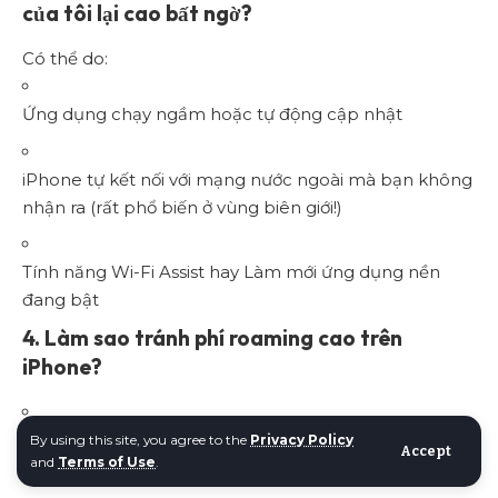
của tôi lại cao bất ngờ?
Có thể do:
Ứng dụng chạy ngầm hoặc tự động cập nhật
iPhone tự kết nối với mạng nước ngoài mà bạn không
nhận ra (rất phổ biến ở vùng biên giới!)
Tính năng Wi-Fi Assist hay Làm mới ứng dụng nền
đang bật
4. Làm sao tránh phí roaming cao trên
iPhone?
Tắt chuyển vùng dữ liệu:
Cài đặt > Di động > Tuỳ chọn
By using this site, you agree to the
Privacy Policy
Accept
and
Terms of Use
.
dữ liệu di động > Tắt chuyển vùng