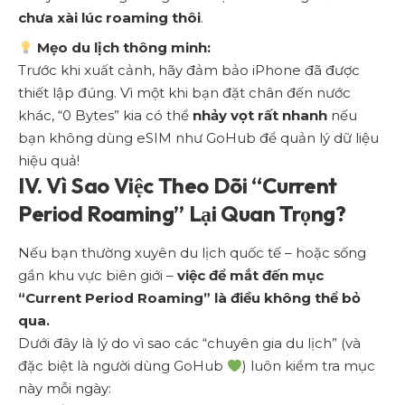
chưa xài lúc roaming thôi
.
Mẹo du lịch thông minh:
Trước khi xuất cảnh, hãy đảm bảo iPhone đã được
thiết lập đúng. Vì một khi bạn đặt chân đến nước
khác, “0 Bytes” kia có thể
nhảy vọt rất nhanh
nếu
bạn không dùng eSIM như GoHub để quản lý dữ liệu
hiệu quả!
IV. Vì Sao Việc Theo Dõi “Current
Period Roaming” Lại Quan Trọng?
Nếu bạn thường xuyên du lịch quốc tế – hoặc sống
gần khu vực biên giới –
việc để mắt đến mục
“Current Period Roaming” là điều không thể bỏ
qua.
Dưới đây là lý do vì sao các “chuyên gia du lịch” (và
đặc biệt là người dùng GoHub
) luôn kiểm tra mục
này mỗi ngày: