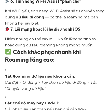
6. Tính năng Wi-Fi Assist “phản chủ”
Khi Wi-Fi yếu, tính năng Wi-Fi Assist sẽ tự chuyển sang
dùng
dữ liệu di động
— có thể là roaming mà bạn
không hề hay biết.
7. Lỗi mạng hoặc lỗi hệ điều hành iOS
Hiếm nhưng có thể xảy ra — khiến iPhone tính sai
hoặc dùng dữ liệu roaming không mong muốn.
Cách khắc phục nhanh khi
Roaming tăng cao:
Tắt Roaming dữ liệu nếu không cần:
Cài đặt > Di động > Tùy chọn dữ liệu di động > Tắt
“Chuyển vùng dữ liệu”
Bật Chế độ máy bay + Wi-Fi:
Giải pháp siêu an toàn nếu bạn chỉ cần Wi-Fi.