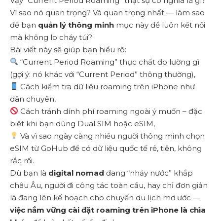
Vậy “Current Period Roaming” thật sự có nghĩa là gì?
Vì sao nó quan trọng? Và quan trọng nhất — làm sao
để bạn
quản lý thông minh
mục này để luôn kết nối
mà không lo cháy túi?
Bài viết này sẽ giúp bạn hiểu rõ:
“Current Period Roaming” thực chất đo lường gì
(gợi ý: nó khác với “Current Period” thông thường),
Cách kiểm tra dữ liệu roaming trên iPhone như
dân chuyên,
Cách tránh dính phí roaming ngoài ý muốn – đặc
biệt khi bạn dùng Dual SIM hoặc eSIM,
Và vì sao ngày càng nhiều người thông minh chọn
eSIM từ GoHub để có dữ liệu quốc tế rẻ, tiện, không
rắc rối.
Dù bạn là
digital nomad
đang “nhảy nước” khắp
châu Âu, người đi công tác toàn cầu, hay chỉ đơn giản
là đang lên kế hoạch cho chuyến du lịch mơ ước —
việc nắm vững cài đặt roaming trên iPhone là chìa