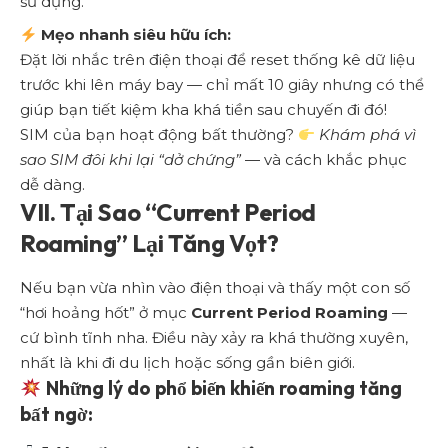
sử dụng.
Mẹo nhanh siêu hữu ích:
Đặt lời nhắc trên điện thoại để reset thống kê dữ liệu
trước khi lên máy bay — chỉ mất 10 giây nhưng có thể
giúp bạn tiết kiệm kha khá tiền sau chuyến đi đó!
SIM của bạn hoạt động bất thường?
Khám phá vì
sao SIM đôi khi lại “dở chứng”
— và cách khắc phục
dễ dàng.
VII. Tại Sao “Current Period
Roaming” Lại Tăng Vọt?
Nếu bạn vừa nhìn vào điện thoại và thấy một con số
“hơi hoảng hốt” ở mục
Current Period Roaming
—
cứ bình tĩnh nha. Điều này xảy ra khá thường xuyên,
nhất là khi đi du lịch hoặc sống gần biên giới.
Những lý do phổ biến khiến roaming tăng
bất ngờ: