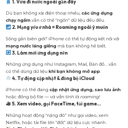
1. Vừa đi nước ngoài gần đây
Dù bạn không xài điện thoại nhiều,
các ứng dụng
chạy ngầm
vẫn có thể “ngốn” dữ liệu đều đều.
2. Mạng yếu ở nhà = Roaming ngoài ý muốn
Sống gần biên giới? iPhone có thể tự động kết nối với
mạng nước láng giềng
mà bạn không hề biết.
3. Làm mới ứng dụng nền
Những ứng dụng như Instagram, Mail, Bản đồ… vẫn
có thể dùng dữ liệu
khi bạn không mở app
.
4. Tự động cập nhật & đồng bộ iCloud
iPhone có thể đang
cập nhật ứng dụng, sao lưu ảnh
hoặc đồng bộ file —
và vẫn tính là roaming!
5. Xem video, gọi FaceTime, tải game…
Những hoạt động “nặng đô” như gọi video, xem
Netflix, hoặc tải file lớn “đốt” dữ liệu cực nhanh.