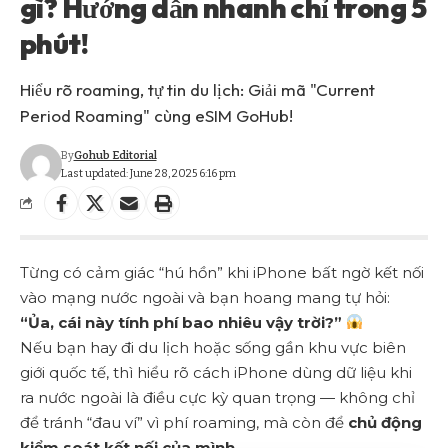
gì? Hướng dẫn nhanh chỉ trong 5
phút!
Hiểu rõ roaming, tự tin du lịch: Giải mã "Current
Period Roaming" cùng eSIM GoHub!
By
Gohub Editorial
Last updated: June 28, 2025 6:16 pm
Từng có cảm giác “hú hồn” khi iPhone bất ngờ kết nối
vào mạng nước ngoài và bạn hoang mang tự hỏi:
“Ủa, cái này tính phí bao nhiêu vậy trời?”
Nếu bạn hay đi du lịch hoặc sống gần khu vực biên
giới quốc tế, thì hiểu rõ
cách iPhone dùng dữ liệu khi
ra nước ngoài
là điều cực kỳ quan trọng — không chỉ
để tránh “đau ví” vì phí roaming, mà còn để
chủ động
kiểm soát kết nối của mình.