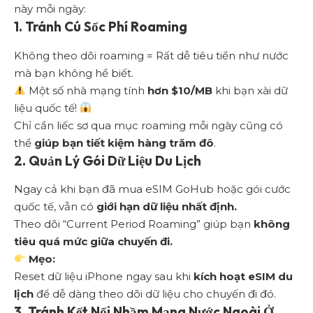
này mỗi ngày:
1. Tránh Cú Sốc Phí Roaming
Không theo dõi roaming = Rất dễ tiêu tiền như nước
mà bạn không hề biết.
Một số nhà mạng tính
hơn $10/MB
khi bạn xài dữ
liệu quốc tế!
Chỉ cần liếc sơ qua mục roaming mỗi ngày cũng có
thể
giúp bạn tiết kiệm hàng trăm đô
.
2. Quản Lý Gói Dữ Liệu Du Lịch
Ngay cả khi bạn đã mua
eSIM GoHub
hoặc gói cước
quốc tế, vẫn có
giới hạn dữ liệu nhất định.
Theo dõi “Current Period Roaming” giúp bạn
không
tiêu quá mức giữa chuyến đi.
Mẹo:
Reset dữ liệu iPhone ngay sau khi
kích hoạt eSIM du
lịch
để dễ dàng theo dõi dữ liệu cho chuyến đi đó.
3. Tránh Kết Nối Nhầm Mạng Nước Ngoài Ở