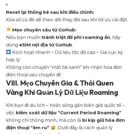
Reset lại thống kê sau khi điều chỉnh:
Xóa số cũ để dễ theo dõi thay đổi sau khi tối ưu cài đặt.
Mẹo chuyên sâu từ GoHub:
Nếu bạn muốn
tránh triệt để phí roaming ẩn
, hãy
dùng
eSIM nội địa từ GoHub
.
Kích hoạt nhanh – Dữ liệu tốc độ cao – Giá cực kỳ
hợp lý
Không còn chuyện “mặt tái xanh” khi nhận hóa đơn
điện thoại sau chuyến đi!
VIII. Mẹo Chuyên Gia & Thói Quen
Vàng Khi Quản Lý Dữ Liệu Roaming
Khi bạn đi du lịch – hoặc sống gần biên giới quốc tế –
việc
kiểm soát dữ liệu “Current Period Roaming”
không chỉ thông minh, mà còn là
bí kíp giữ hóa đơn
điện thoại “êm ru”
. Dưới đây là cách quản lý