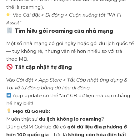
thể là roaming!).
Vào
Cài đặt > Di động > Cuộn xuống tắt “Wi-Fi
Assist”
Tìm hiểu gói roaming của nhà mạng
Một số nhà mạng có gói ngày hoặc gói du lịch quốc tế
— tuy không rẻ, nhưng vẫn rẻ hơn nhiều so với trả
theo MB.
Tắt cập nhật tự động
Vào
Cài đặt > App Store > Tắt Cập nhật ứng dụng &
Tải về tự động bằng dữ liệu di động
.
App update có thể “ăn” GB dữ liệu mà bạn chẳng
hề hay biết!
Mẹo từ GoHub:
Muốn thật sự
du lịch không lo roaming
?
Dùng eSIM GoHub để có
gói dữ liệu địa phương ở
hơn 100 quốc gia
– tức là
không còn hóa đơn bất