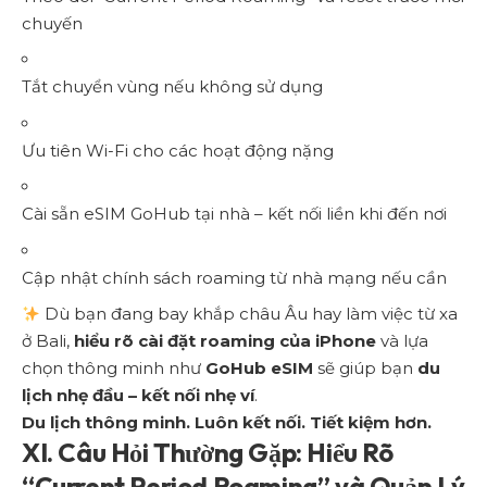
chuyến
Tắt chuyển vùng nếu không sử dụng
Ưu tiên Wi-Fi cho các hoạt động nặng
Cài sẵn eSIM GoHub tại nhà – kết nối liền khi đến nơi
Cập nhật chính sách roaming từ nhà mạng nếu cần
Dù bạn đang bay khắp châu Âu hay làm việc từ xa
ở Bali,
hiểu rõ cài đặt roaming của iPhone
và lựa
chọn thông minh như
GoHub eSIM
sẽ giúp bạn
du
lịch nhẹ đầu – kết nối nhẹ ví
.
Du lịch thông minh. Luôn kết nối. Tiết kiệm hơn.
XI. Câu Hỏi Thường Gặp: Hiểu Rõ
“Current Period Roaming” và Quản Lý