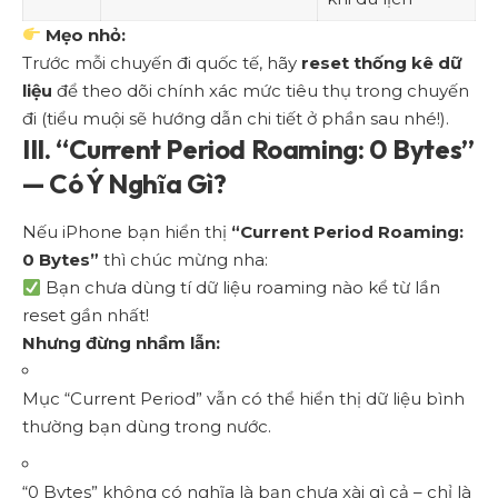
Mẹo nhỏ:
Trước mỗi chuyến đi quốc tế, hãy
reset thống kê dữ
liệu
để theo dõi chính xác mức tiêu thụ trong chuyến
đi (tiểu muội sẽ hướng dẫn chi tiết ở phần sau nhé!).
III. “Current Period Roaming: 0 Bytes”
— Có Ý Nghĩa Gì?
Nếu iPhone bạn hiển thị
“Current Period Roaming:
0 Bytes”
thì chúc mừng nha:
Bạn chưa dùng tí dữ liệu roaming nào kể từ lần
reset gần nhất!
Nhưng đừng nhầm lẫn:
Mục “Current Period” vẫn có thể hiển thị dữ liệu bình
thường bạn dùng trong nước.
“0 Bytes” không có nghĩa là bạn chưa xài gì cả – chỉ là