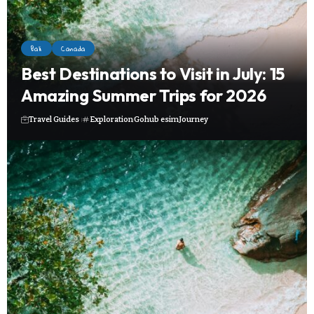
Bali
Canada
Best Destinations to Visit in July: 15
Amazing Summer Trips for 2026
Travel Guides
Exploration
Gohub esim
Journey