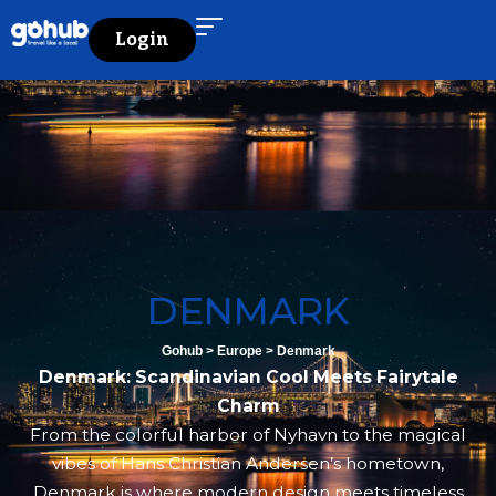
Login
DENMARK
Gohub
>
Europe
>
Denmark
Denmark: Scandinavian Cool Meets Fairytale
Charm
From the colorful harbor of Nyhavn to the magical
vibes of Hans Christian Andersen’s hometown,
Denmark is where modern design meets timeless