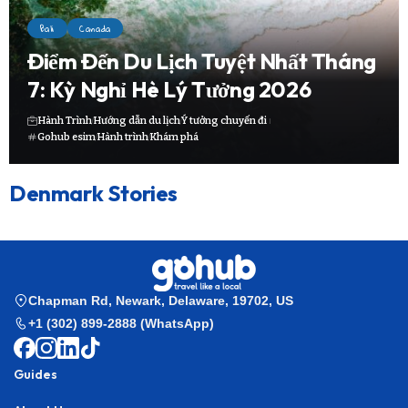
Bali
Canada
Điểm Đến Du Lịch Tuyệt Nhất Tháng
7: Kỳ Nghỉ Hè Lý Tưởng 2026
Hành Trình
Hướng dẫn du lịch
Ý tưởng chuyến đi
Gohub esim
Hành trình
Khám phá
Denmark Stories
Chapman Rd, Newark, Delaware, 19702, US
+1 (302) 899-2888 (WhatsApp)
Guides