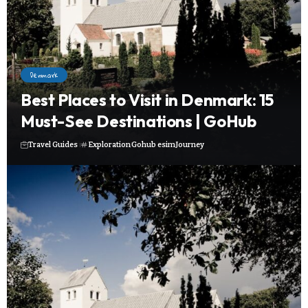
Denmark
Best Places to Visit in Denmark: 15
Must-See Destinations | GoHub
Travel Guides
Exploration
Gohub esim
Journey